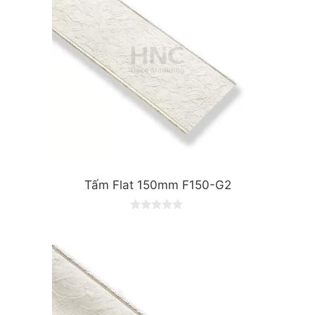
Tấm Flat 150mm F150-G2
0
o
u
t
o
f
5