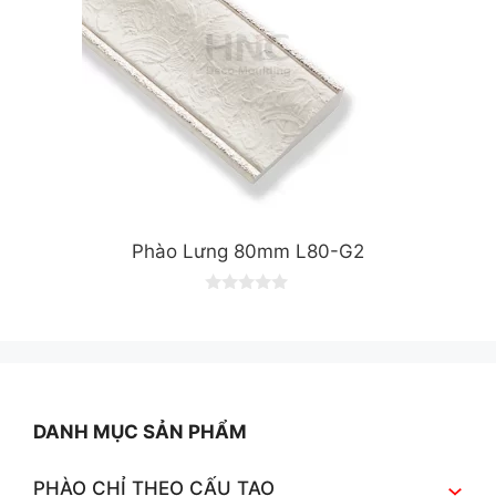
Phào Lưng 80mm L80-G2
0
o
u
t
o
f
5
DANH MỤC SẢN PHẨM
PHÀO CHỈ THEO CẤU TẠO