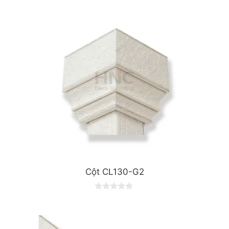
Cột CL130-G2
0
o
u
t
o