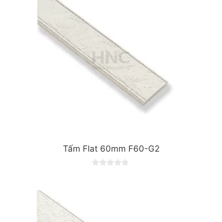
f
5
Tấm Flat 60mm F60-G2
0
o
u
t
o
f
5