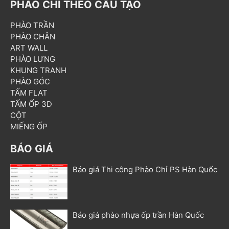
PHÀO CHỈ THEO CẤU TẠO
PHÀO TRẦN
PHÀO CHÂN
ART WALL
PHÀO LƯNG
KHUNG TRANH
PHÀO GÓC
TẤM FLAT
TẤM ỐP 3D
CỘT
MIẾNG ỐP
BÁO GIÁ
Báo giá Thi công Phào Chỉ PS Hàn Quốc
Báo giá phào nhựa ốp trần Hàn Quốc