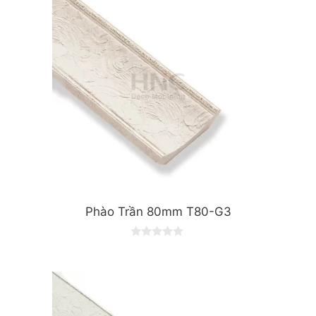
Phào Trần 80mm T80-G3
0
o
u
t
o
f
5