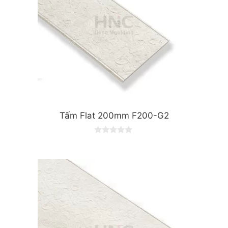
Tấm Flat 200mm F200-G2
0
o
u
t
o
f
5