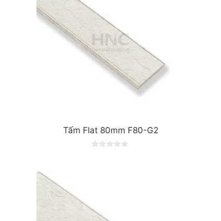
Tấm Flat 80mm F80-G2
0
o
u
t
o
f
5