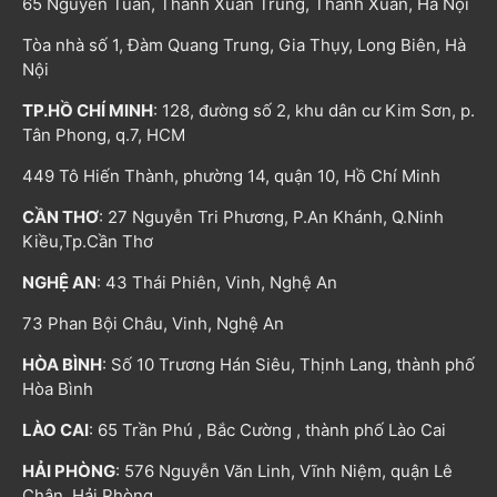
65 Nguyễn Tuân, Thanh Xuân Trung, Thanh Xuân, Hà Nội
Tòa nhà số 1, Đàm Quang Trung, Gia Thụy, Long Biên, Hà
Nội
TP.HỒ CHÍ MINH
: 128, đường số 2, khu dân cư Kim Sơn, p.
Tân Phong, q.7, HCM
449 Tô Hiến Thành, phường 14, quận 10, Hồ Chí Minh
CẦN THƠ
: 27 Nguyễn Tri Phương, P.An Khánh, Q.Ninh
Kiều,Tp.Cần Thơ
NGHỆ AN
: 43 Thái Phiên, Vinh, Nghệ An
73 Phan Bội Châu, Vinh, Nghệ An
HÒA BÌNH
: Số 10 Trương Hán Siêu, Thịnh Lang, thành phố
Hòa Bình
LÀO CAI
: 65 Trần Phú , Bắc Cường , thành phố Lào Cai
HẢI PHÒNG
: 576 Nguyễn Văn Linh, Vĩnh Niệm, quận Lê
Chân, Hải Phòng