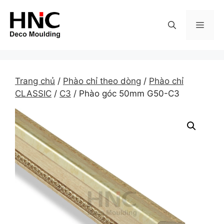
Skip
to
MEN
content
Trang chủ
/
Phào chỉ theo dòng
/
Phào chỉ
CLASSIC
/
C3
/ Phào góc 50mm G50-C3