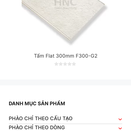
Tấm Flat 300mm F300-G2
0
o
u
t
o
f
5
DANH MỤC SẢN PHẨM
PHÀO CHỈ THEO CẤU TẠO
PHÀO CHỈ THEO DÒNG