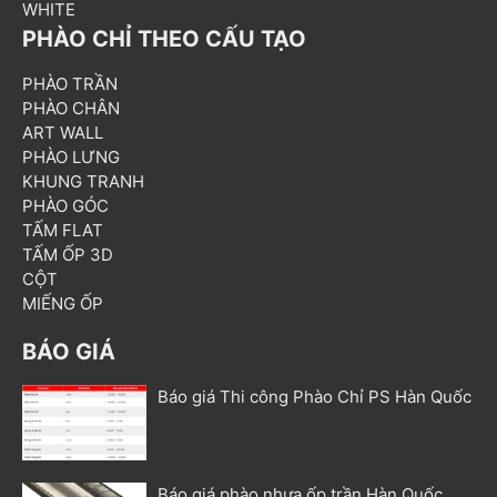
WHITE
PHÀO CHỈ THEO CẤU TẠO
PHÀO TRẦN
PHÀO CHÂN
ART WALL
PHÀO LƯNG
KHUNG TRANH
PHÀO GÓC
TẤM FLAT
TẤM ỐP 3D
CỘT
MIẾNG ỐP
BÁO GIÁ
Báo giá Thi công Phào Chỉ PS Hàn Quốc
Báo giá phào nhựa ốp trần Hàn Quốc