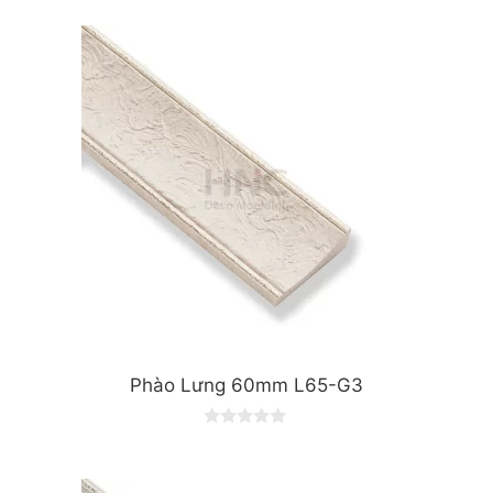
o
u
t
o
f
5
Phào Lưng 60mm L65-G3
0
o
u
t