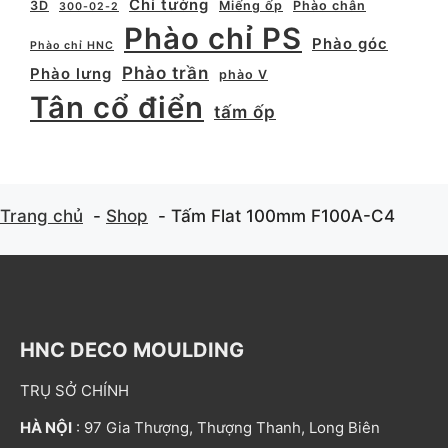
Chỉ tường
3D
Miếng ốp
Phào chân
300-02-2
Phào chỉ PS
Phào góc
Phào chỉ HNC
Phào trần
Phào lưng
phào V
Tân cổ điển
tấm ốp
Trang chủ
Shop
Tấm Flat 100mm F100A-C4
HNC DECO MOULDING
TRỤ SỞ CHÍNH
HÀ NỘI
: 97 Gia Thượng, Thượng Thanh, Long Biên