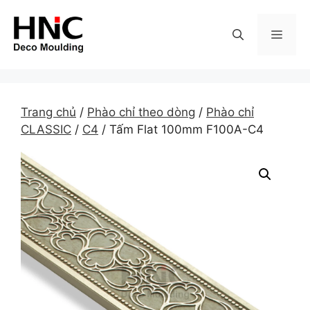
Skip
to
MEN
content
Trang chủ
/
Phào chỉ theo dòng
/
Phào chỉ
CLASSIC
/
C4
/ Tấm Flat 100mm F100A-C4