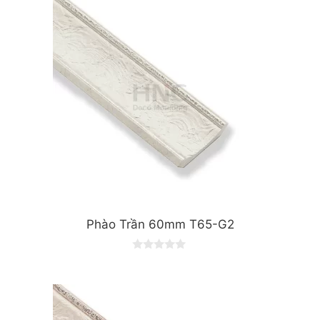
o
f
5
Phào Trần 60mm T65-G2
0
o
u
t
o
f
5