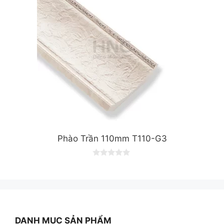
Phào Trần 110mm T110-G3
0
o
u
t
o
f
5
DANH MỤC SẢN PHẨM