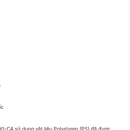
4
ốc
0-C4 sử dụng vật liệu Polystyren (PS) đã được