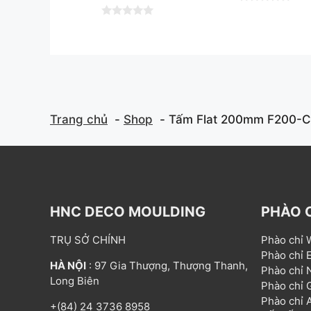
0
o
0
u
o
t
u
o
t
f
o
5
f
5
Trang chủ
Shop
Tấm Flat 200mm F200-
HNC DECO MOULDING
PHÀO 
TRỤ SỞ CHÍNH
Phào chỉ
Phào chỉ
HÀ NỘI
: 97 Gia Thượng, Thượng Thanh,
Phào chỉ
Long Biên
Phào chỉ
Phào chỉ
+(84) 24 3736 8958