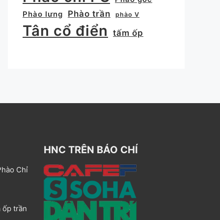
Phào trần
Phào lưng
phào V
Tân cổ điển
tấm ốp
HNC TRÊN BÁO CHÍ
Phào Chỉ
 ốp trần