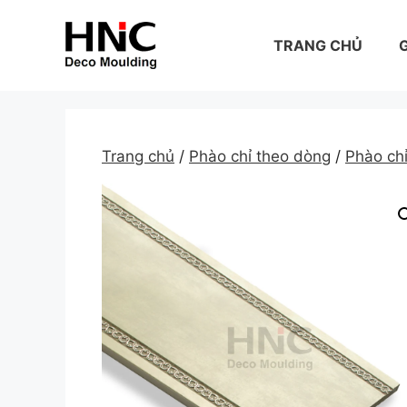
Skip
to
TRANG CHỦ
G
content
Trang chủ
/
Phào chỉ theo dòng
/
Phào ch