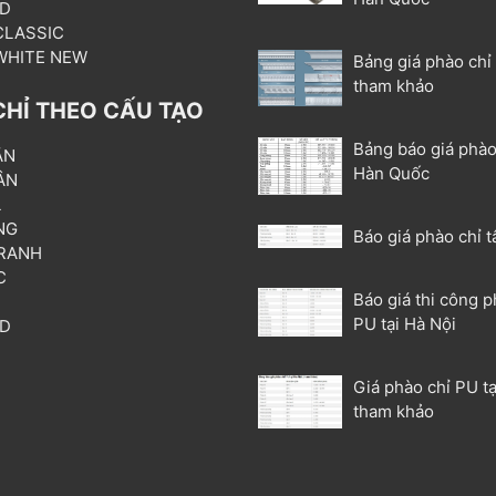
3D
 CLASSIC
 WHITE NEW
Bảng giá phào chỉ
tham khảo
CHỈ THEO CẤU TẠO
Bảng báo giá phào
ẦN
Hàn Quốc
ÂN
L
NG
Báo giá phào chỉ t
RANH
C
Báo giá thi công p
T
PU tại Hà Nội
3D
P
Giá phào chỉ PU tạ
tham khảo