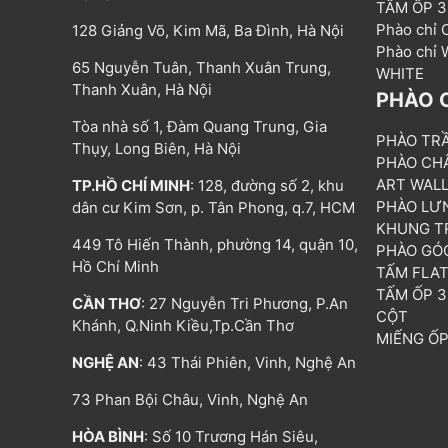
TẤM ỐP 
Phào chỉ
128 Giảng Võ, Kim Mã, Ba Đình, Hà Nội
Phào chỉ
65 Nguyễn Tuân, Thanh Xuân Trung,
WHITE
Thanh Xuân, Hà Nội
PHÀO 
Tòa nhà số 1, Đàm Quang Trung, Gia
PHÀO TR
Thụy, Long Biên, Hà Nội
PHÀO CH
ART WAL
TP.HỒ CHÍ MINH
: 128, đường số 2, khu
PHÀO LƯ
dân cư Kim Sơn, p. Tân Phong, q.7, HCM
KHUNG T
449 Tô Hiến Thành, phường 14, quận 10,
PHÀO GÓ
Hồ Chí Minh
TẤM FLA
TẤM ỐP 
CẦN THƠ
: 27 Nguyễn Tri Phương, P.An
CỘT
Khánh, Q.Ninh Kiều,Tp.Cần Thơ
MIẾNG Ố
NGHỆ AN
: 43 Thái Phiên, Vinh, Nghệ An
73 Phan Bội Châu, Vinh, Nghệ An
HÒA BÌNH
: Số 10 Trương Hán Siêu,