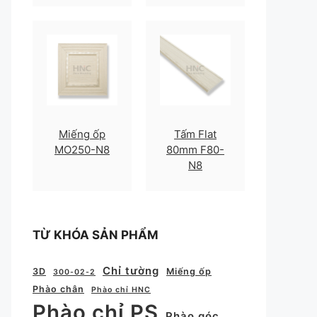
Miếng ốp
Tấm Flat
MO250-N8
80mm F80-
N8
TỪ KHÓA SẢN PHẨM
Chỉ tường
3D
Miếng ốp
300-02-2
Phào chân
Phào chỉ HNC
Phào chỉ PS
Phào góc