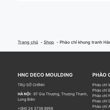
f
f
5
5
Trang chủ
Shop
Phào chỉ khung tranh H
HNC DECO MOULDING
PHÀO 
TRỤ SỞ CHÍNH
Phào chỉ
Phào chỉ
HÀ NỘI
: 97 Gia Thượng, Thượng Thanh,
Phào chỉ
Long Biên
Phào chỉ
Phào chỉ
+(84) 24 3736 8958