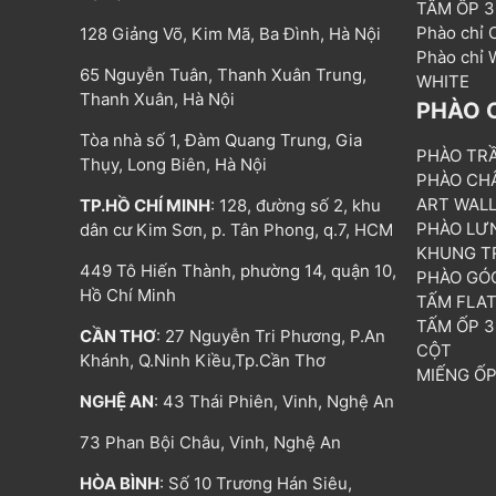
TẤM ỐP 
Phào chỉ
128 Giảng Võ, Kim Mã, Ba Đình, Hà Nội
Phào chỉ
65 Nguyễn Tuân, Thanh Xuân Trung,
WHITE
Thanh Xuân, Hà Nội
PHÀO 
Tòa nhà số 1, Đàm Quang Trung, Gia
PHÀO TR
Thụy, Long Biên, Hà Nội
PHÀO CH
ART WAL
TP.HỒ CHÍ MINH
: 128, đường số 2, khu
PHÀO LƯ
dân cư Kim Sơn, p. Tân Phong, q.7, HCM
KHUNG T
449 Tô Hiến Thành, phường 14, quận 10,
PHÀO GÓ
Hồ Chí Minh
TẤM FLA
TẤM ỐP 
CẦN THƠ
: 27 Nguyễn Tri Phương, P.An
CỘT
Khánh, Q.Ninh Kiều,Tp.Cần Thơ
MIẾNG Ố
NGHỆ AN
: 43 Thái Phiên, Vinh, Nghệ An
73 Phan Bội Châu, Vinh, Nghệ An
HÒA BÌNH
: Số 10 Trương Hán Siêu,