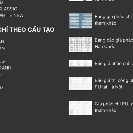
3D
 CLASSIC
 WHITE NEW
Bảng giá phào chỉ
tham khảo
CHỈ THEO CẤU TẠO
Bảng báo giá phào
ẦN
Hàn Quốc
ÂN
L
NG
Báo giá phào chỉ t
RANH
C
Báo giá thi công p
T
PU tại Hà Nội
3D
P
Giá phào chỉ PU tạ
tham khảo