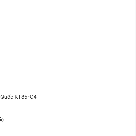
n Quốc KT85-C4
ốc