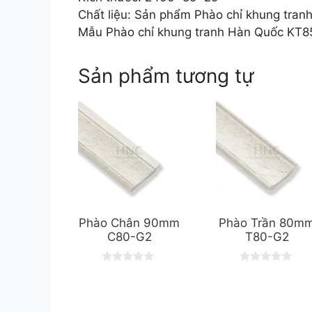
Chất liệu: Sản phẩm Phào chỉ khung tra
Mẫu Phào chỉ khung tranh Hàn Quốc KT85
Sản phẩm tương tự
Phào Chân 90mm
Phào Trần 80m
C80-G2
T80-G2
0
0
o
o
u
u
t
t
o
o