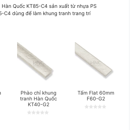
nh Hàn Quốc KT85-C4 sản xuất từ nhựa PS
-C4 dùng để làm khung tranh trang trí
m
Phào chỉ khung
Tấm Flat 60mm
tranh Hàn Quốc
F60-G2
KT40-G2
0
o
0
u
o
t
u
o