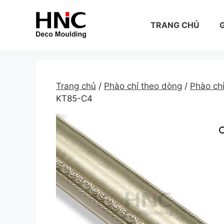
Skip
to
TRANG CHỦ
G
content
Trang chủ
/
Phào chỉ theo dòng
/
Phào ch
KT85-C4