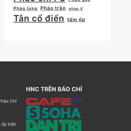
Phào trần
Phào lưng
phào V
Tân cổ điển
tấm ốp
HNC TRÊN BÁO CHÍ
Phào Chỉ
 ốp trần