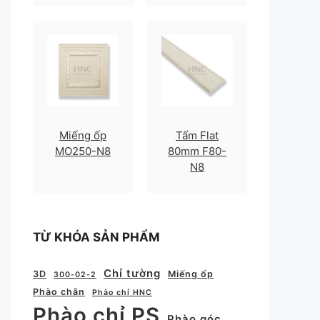
Miếng ốp
Tấm Flat
MO250-N8
80mm F80-
N8
TỪ KHÓA SẢN PHẨM
Chỉ tường
3D
Miếng ốp
300-02-2
Phào chân
Phào chỉ HNC
Phào chỉ PS
Phào góc