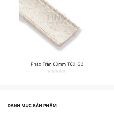
Phào Trần 80mm T80-G3
0
o
u
t
o
f
5
DANH MỤC SẢN PHẨM