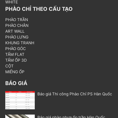
WHITE
PHÀO CHỈ THEO CẤU TẠO
PHÀO TRẦN
PHÀO CHÂN
ART WALL
PHÀO LƯNG
KHUNG TRANH
PHÀO GÓC
TẤM FLAT
TẤM ỐP 3D
CỘT
MIẾNG ỐP
BÁO GIÁ
Báo giá Thi công Phào Chỉ PS Hàn Quốc
Báo giá phào nhựa ốp trần Hàn Quốc