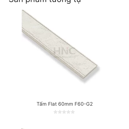
Tấm Flat 60mm F60-G2
0
o
u