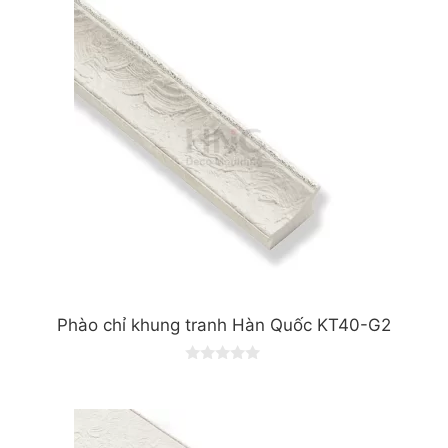
t
o
f
5
Phào chỉ khung tranh Hàn Quốc KT40-G2
0
o
u
t
o
f