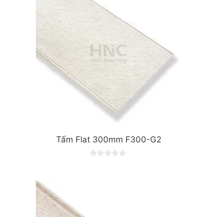
5
Tấm Flat 300mm F300-G2
0
o
u
t
o
f
5