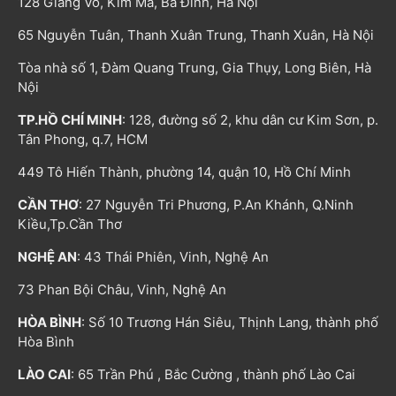
128 Giảng Võ, Kim Mã, Ba Đình, Hà Nội
65 Nguyễn Tuân, Thanh Xuân Trung, Thanh Xuân, Hà Nội
Tòa nhà số 1, Đàm Quang Trung, Gia Thụy, Long Biên, Hà
Nội
TP.HỒ CHÍ MINH
: 128, đường số 2, khu dân cư Kim Sơn, p.
Tân Phong, q.7, HCM
449 Tô Hiến Thành, phường 14, quận 10, Hồ Chí Minh
CẦN THƠ
: 27 Nguyễn Tri Phương, P.An Khánh, Q.Ninh
Kiều,Tp.Cần Thơ
NGHỆ AN
: 43 Thái Phiên, Vinh, Nghệ An
73 Phan Bội Châu, Vinh, Nghệ An
HÒA BÌNH
: Số 10 Trương Hán Siêu, Thịnh Lang, thành phố
Hòa Bình
LÀO CAI
: 65 Trần Phú , Bắc Cường , thành phố Lào Cai