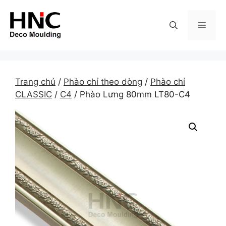
Skip
to
MEN
content
Trang chủ
/
Phào chỉ theo dòng
/
Phào chỉ
CLASSIC
/
C4
/ Phào Lưng 80mm LT80-C4