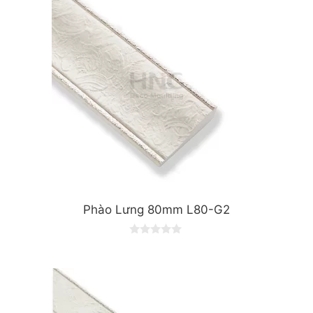
f
5
Phào Lưng 80mm L80-G2
0
o
u
t
o
f
5