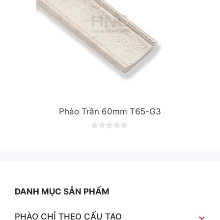
Phào Trần 60mm T65-G3
0
o
u
t
o
f
5
DANH MỤC SẢN PHẨM
PHÀO CHỈ THEO CẤU TẠO