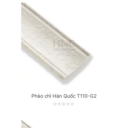
Phào chỉ Hàn Quốc T110-G2
0
o
u
t
o