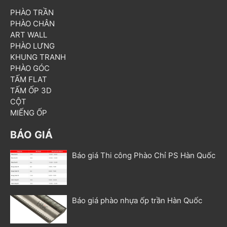
PHÀO TRẦN
PHÀO CHÂN
ART WALL
PHÀO LƯNG
KHUNG TRANH
PHÀO GÓC
TẤM FLAT
TẤM ỐP 3D
CỘT
MIẾNG ỐP
BÁO GIÁ
Báo giá Thi công Phào Chỉ PS Hàn Quốc
Báo giá phào nhựa ốp trần Hàn Quốc