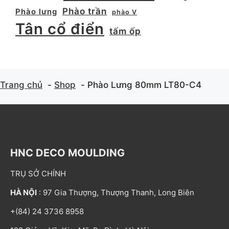
Phào trần
Phào lưng
phào V
Tân cổ điển
tấm ốp
Trang chủ
Shop
Phào Lưng 80mm LT80-C4
HNC DECO MOULDING
TRỤ SỞ CHÍNH
HÀ NỘI
: 97 Gia Thượng, Thượng Thanh, Long Biên
+(84) 24 3736 8958