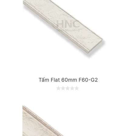
Tấm Flat 60mm F60-G2
0
o
u
t
o
f
5