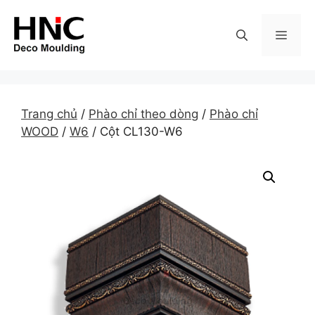
Skip
to
MEN
content
Trang chủ
/
Phào chỉ theo dòng
/
Phào chỉ
WOOD
/
W6
/ Cột CL130-W6