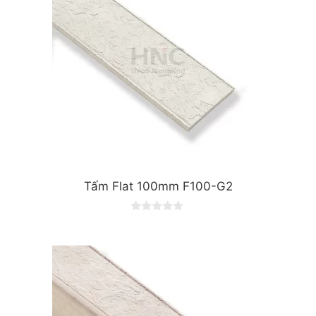
Tấm Flat 100mm F100-G2
0
o
u
t
o
f
5