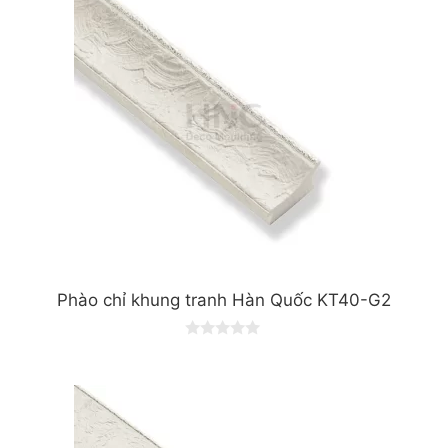
Phào chỉ khung tranh Hàn Quốc KT40-G2
0
o
u
t
o
f
5