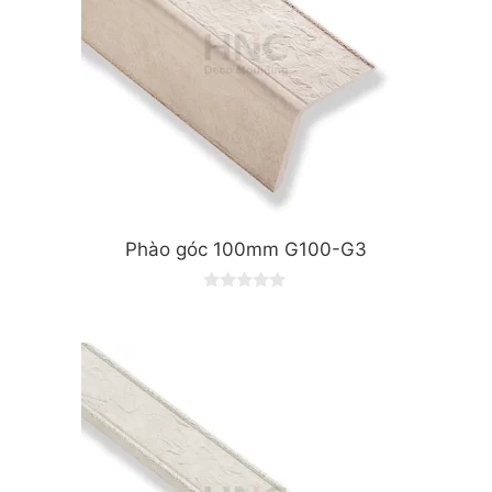
Phào góc 100mm G100-G3
0
o
u
t
o
f
5