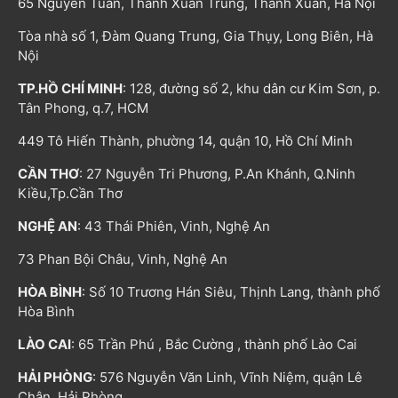
65 Nguyễn Tuân, Thanh Xuân Trung, Thanh Xuân, Hà Nội
Tòa nhà số 1, Đàm Quang Trung, Gia Thụy, Long Biên, Hà
Nội
TP.HỒ CHÍ MINH
: 128, đường số 2, khu dân cư Kim Sơn, p.
Tân Phong, q.7, HCM
449 Tô Hiến Thành, phường 14, quận 10, Hồ Chí Minh
CẦN THƠ
: 27 Nguyễn Tri Phương, P.An Khánh, Q.Ninh
Kiều,Tp.Cần Thơ
NGHỆ AN
: 43 Thái Phiên, Vinh, Nghệ An
73 Phan Bội Châu, Vinh, Nghệ An
HÒA BÌNH
: Số 10 Trương Hán Siêu, Thịnh Lang, thành phố
Hòa Bình
LÀO CAI
: 65 Trần Phú , Bắc Cường , thành phố Lào Cai
HẢI PHÒNG
: 576 Nguyễn Văn Linh, Vĩnh Niệm, quận Lê
Chân, Hải Phòng