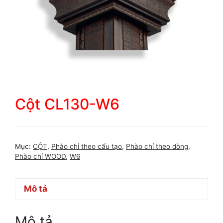
Cột CL130-W6
Mục:
CỘT
,
Phào chỉ theo cấu tạo
,
Phào chỉ theo dòng
,
Phào chỉ WOOD
,
W6
Mô tả
Mô tả