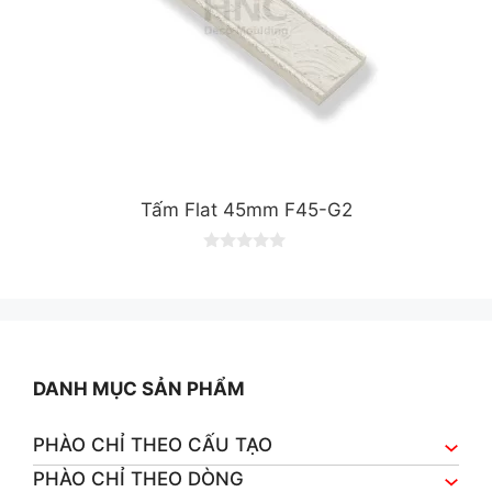
Tấm Flat 45mm F45-G2
0
o
u
t
o
f
5
DANH MỤC SẢN PHẨM
PHÀO CHỈ THEO CẤU TẠO
PHÀO CHỈ THEO DÒNG