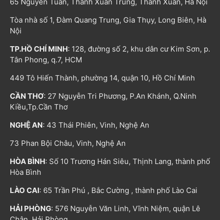
65 Nguyễn Tuân, Thanh Xuân Trung, Thanh Xuân, Hà Nội
Tòa nhà số 1, Đàm Quang Trung, Gia Thụy, Long Biên, Hà
Nội
TP.HỒ CHÍ MINH
: 128, đường số 2, khu dân cư Kim Sơn, p.
Tân Phong, q.7, HCM
449 Tô Hiến Thành, phường 14, quận 10, Hồ Chí Minh
CẦN THƠ
: 27 Nguyễn Tri Phương, P.An Khánh, Q.Ninh
Kiều,Tp.Cần Thơ
NGHỆ AN
: 43 Thái Phiên, Vinh, Nghệ An
73 Phan Bội Châu, Vinh, Nghệ An
HÒA BÌNH
: Số 10 Trương Hán Siêu, Thịnh Lang, thành phố
Hòa Bình
LÀO CAI
: 65 Trần Phú , Bắc Cường , thành phố Lào Cai
HẢI PHÒNG
: 576 Nguyễn Văn Linh, Vĩnh Niệm, quận Lê
Chân, Hải Phòng