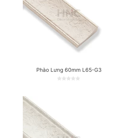
Phào Lưng 60mm L65-G3
0
o
u
t
o
f
5