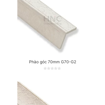
Phào góc 70mm G70-G2
0
o
u
t
o
f
5