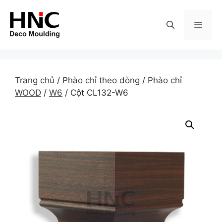
Skip
to
MEN
content
Trang chủ
/
Phào chỉ theo dòng
/
Phào chỉ
WOOD
/
W6
/ Cột CL132-W6