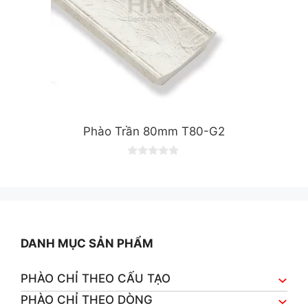
Phào Trần 80mm T80-G2
0
o
u
t
o
f
5
DANH MỤC SẢN PHẨM
PHÀO CHỈ THEO CẤU TẠO
PHÀO CHỈ THEO DÒNG