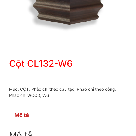
Cột CL132-W6
Mục:
CỘT
,
Phào chỉ theo cấu tạo
,
Phào chỉ theo dòng
,
Phào chỉ WOOD
,
W6
Mô tả
Mô tả