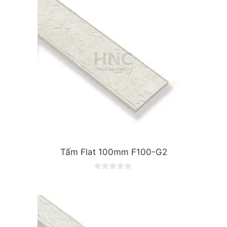
Tấm Flat 100mm F100-G2
0
o
u
t
o
f
5