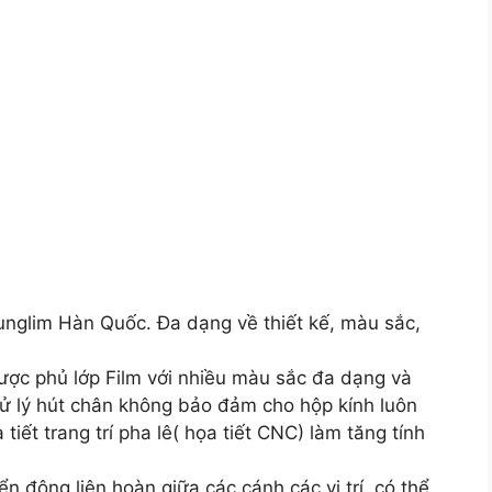
unglim Hàn Quốc. Đa dạng về thiết kế, màu sắc,
ợc phủ lớp Film với nhiều màu sắc đa dạng và
c xử lý hút chân không bảo đảm cho hộp kính luôn
tiết trang trí pha lê( họa tiết CNC) làm tăng tính
 động liên hoàn giữa các cánh các vị trí, có thể