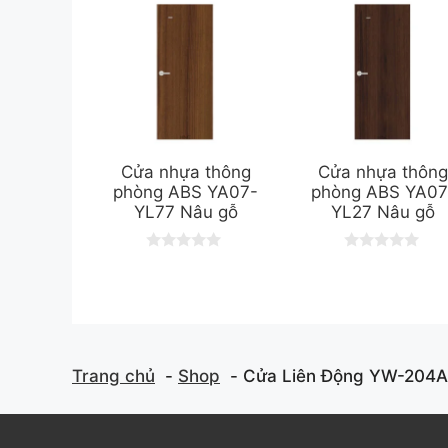
Cửa nhựa thông
Cửa nhựa thôn
phòng ABS YA07-
phòng ABS YA07
YL77 Nâu gỗ
YL27 Nâu gỗ
0
0
o
o
u
u
t
t
o
o
f
f
5
5
Trang chủ
Shop
Cửa Liên Động YW-204A