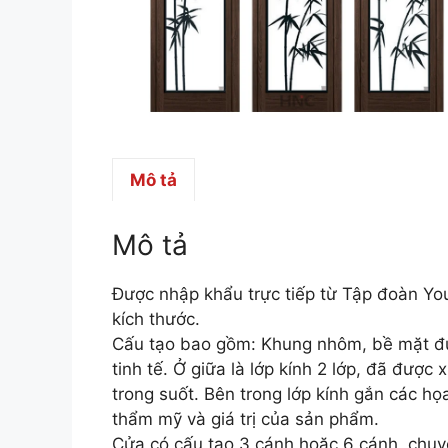
Mô tả
Mô tả
Được nhập khẩu trực tiếp từ Tập đoàn Yo
kích thước.
Cấu tạo bao gồm: Khung nhôm, bề mặt đư
tinh tế. Ở giữa là lớp kính 2 lớp, đã đượ
trong suốt. Bên trong lớp kính gắn các họa 
thẩm mỹ và giá trị của sản phẩm.
Cửa có cấu tạo 3 cánh hoặc 6 cánh, chuyển