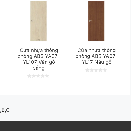
g
Cửa nhựa thông
Cửa nhựa thông
-
phòng ABS YA07-
phòng ABS YA07-
YL107 Vân gỗ
YL17 Nâu gỗ
sáng
0
o
0
u
o
t
u
o
t
f
o
5
f
5
,B,C