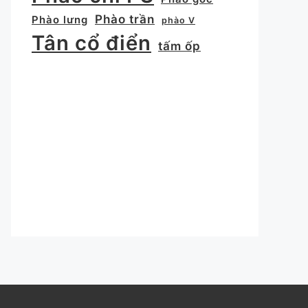
Phào trần
Phào lưng
phào V
Tân cổ điển
tấm ốp