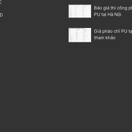
C
Báo giá thi công p
T
PU tại Hà Nội
3D
P
Giá phào chỉ PU tạ
tham khảo