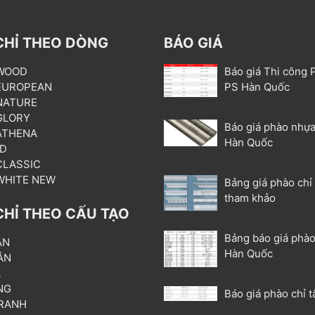
CHỈ THEO DÒNG
BÁO GIÁ
 WOOD
Báo giá Thi công 
 EUROPEAN
PS Hàn Quốc
 NATURE
 GLORY
Báo giá phào nhựa
 ATHENA
Hàn Quốc
3D
 CLASSIC
 WHITE NEW
Bảng giá phào chỉ
tham khảo
CHỈ THEO CẤU TẠO
Bảng báo giá phào
ẦN
Hàn Quốc
ÂN
L
NG
Báo giá phào chỉ t
RANH