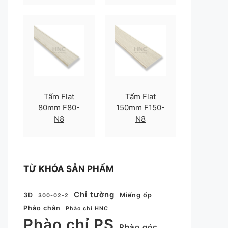
Tấm Flat
Tấm Flat
80mm F80-
150mm F150-
N8
N8
TỪ KHÓA SẢN PHẨM
Chỉ tường
3D
Miếng ốp
300-02-2
Phào chân
Phào chỉ HNC
Phào chỉ PS
Phào góc