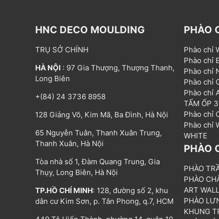
HNC DECO MOULDING
PHÀO 
TRỤ SỞ CHÍNH
Phào chỉ
Phào chỉ
HÀ NỘI
: 97 Gia Thượng, Thượng Thanh,
Phào chỉ
Long Biên
Phào chỉ
Phào chỉ
+(84) 24 3736 8958
TẤM ỐP 
Phào chỉ
128 Giảng Võ, Kim Mã, Ba Đình, Hà Nội
Phào chỉ
65 Nguyễn Tuân, Thanh Xuân Trung,
WHITE
Thanh Xuân, Hà Nội
PHÀO 
Tòa nhà số 1, Đàm Quang Trung, Gia
PHÀO TR
Thụy, Long Biên, Hà Nội
PHÀO CH
ART WAL
TP.HỒ CHÍ MINH
: 128, đường số 2, khu
PHÀO LƯ
dân cư Kim Sơn, p. Tân Phong, q.7, HCM
KHUNG T