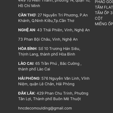
449 Tô Hiến Thành, phường 14, quận 10,
PHÀO GÓ
Hồ Chí Minh
TẤM FLA
TẤM ỐP 
CẦN THƠ
: 27 Nguyễn Tri Phương, P.An
CỘT
Khánh, Q.Ninh Kiều,Tp.Cần Thơ
MIẾNG Ố
NGHỆ AN
: 43 Thái Phiên, Vinh, Nghệ An
73 Phan Bội Châu, Vinh, Nghệ An
HÒA BÌNH
: Số 10 Trương Hán Siêu,
Thịnh Lang, thành phố Hòa Bình
LÀO CAI
: 65 Trần Phú , Bắc Cường ,
thành phố Lào Cai
HẢI PHÒNG
: 576 Nguyễn Văn Linh, Vĩnh
Niệm, quận Lê Chân, Hải Phòng
ĐẮK LẮK
: 429 Phan Chu Trinh, Phường
Tân Lợi, Thành phố Buôn Mê Thuột
hncdecomoulding@gmail.com