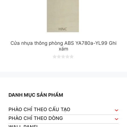
Cửa nhựa thông phòng ABS YA780a-YL99 Ghi
xám
0
o
u
t
o
f
5
DANH MỤC SẢN PHẨM
PHÀO CHỈ THEO CẤU TẠO
PHÀO CHỈ THEO DÒNG
WALL PANEL