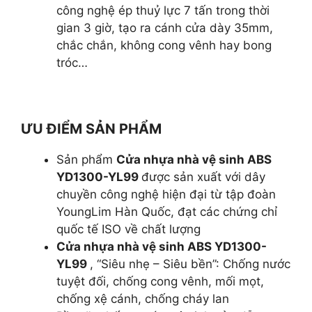
công nghệ ép thuỷ lực 7 tấn trong thời
gian 3 giờ, tạo ra cánh cửa dày 35mm,
chắc chắn, không cong vênh hay bong
tróc…
ƯU ĐIỂM SẢN PHẨM
Sản phẩm
Cửa nhựa nhà vệ sinh ABS
YD1300-YL99
được sản xuất với dây
chuyền công nghệ hiện đại từ tập đoàn
YoungLim Hàn Quốc, đạt các chứng chỉ
quốc tế ISO về chất lượng
Cửa nhựa nhà vệ sinh ABS YD1300-
YL99
, “Siêu nhẹ – Siêu bền”: Chống nước
tuyệt đối, chống cong vênh, mối mọt,
chống xệ cánh, chống cháy lan