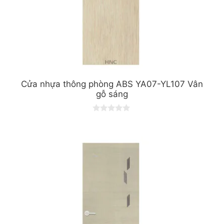
Cửa nhựa thông phòng ABS YA07-YL107 Vân
gỗ sáng
0
o
u
t
o
f
5