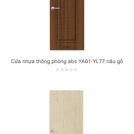
Cửa nhựa thông phòng abs YA01-YL77 nâu gỗ
0
o
u
t
o
f
5