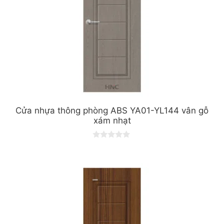
Cửa nhựa thông phòng ABS YA01-YL144 vân gỗ
xám nhạt
0
o
u
t
o
f
5