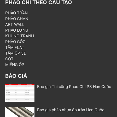
PHÀO CHỈ THEO CẤU TẠO
PHÀO TRẦN
PHÀO CHÂN
ART WALL
PHÀO LƯNG
KHUNG TRANH
PHÀO GÓC
TẤM FLAT
TẤM ỐP 3D
CỘT
MIẾNG ỐP
BÁO GIÁ
Báo giá Thi công Phào Chỉ PS Hàn Quốc
Báo giá phào nhựa ốp trần Hàn Quốc