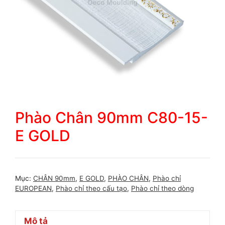
Phào Chân 90mm C80-15-
E GOLD
Mục:
CHÂN 90mm
,
E GOLD
,
PHÀO CHÂN
,
Phào chỉ
EUROPEAN
,
Phào chỉ theo cấu tạo
,
Phào chỉ theo dòng
Mô tả