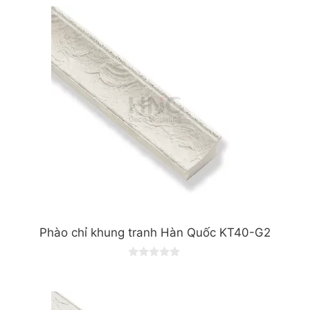
Phào chỉ khung tranh Hàn Quốc KT40-G2
0
o
u
t
o