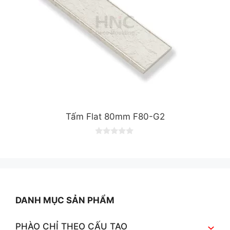
Tấm Flat 80mm F80-G2
0
o
u
t
o
f
5
DANH MỤC SẢN PHẨM
PHÀO CHỈ THEO CẤU TẠO