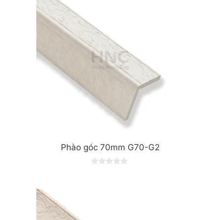
f
5
Phào góc 70mm G70-G2
0
o
u
t
o
f
5