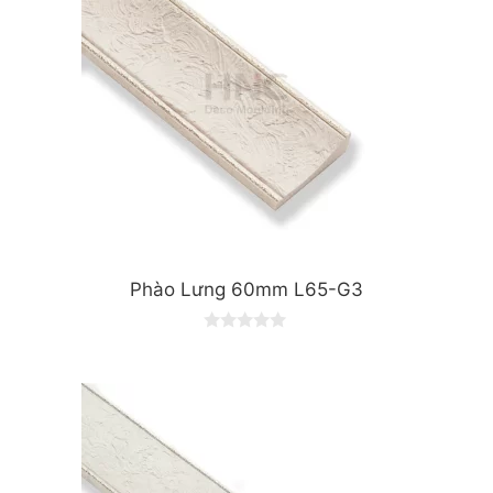
Phào Lưng 60mm L65-G3
0
o
u
t
o
f
5