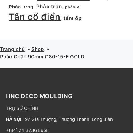
Phào trần
Phào lưng
phào V
Tân cổ điển
tấm ốp
Trang chủ
Shop
Phào Chân 90mm C80-15-E GOLD
HNC DECO MOULDING
TRỤ SỞ CHÍNH
HÀ NỘI
: 97 Gia Thượng, Thượng Thanh, Long Biên
+(84) 24 3736 8958