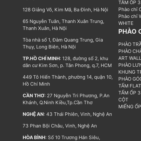
TẤM ỐP 
Phào chỉ
128 Giảng Võ, Kim Mã, Ba Đình, Hà Nội
Phào chỉ
65 Nguyễn Tuân, Thanh Xuân Trung,
WHITE
Thanh Xuân, Hà Nội
PHÀO 
Tòa nhà số 1, Đàm Quang Trung, Gia
PHÀO TR
Thụy, Long Biên, Hà Nội
PHÀO CH
ART WAL
TP.HỒ CHÍ MINH
: 128, đường số 2, khu
PHÀO LƯ
dân cư Kim Sơn, p. Tân Phong, q.7, HCM
KHUNG T
449 Tô Hiến Thành, phường 14, quận 10,
PHÀO GÓ
Hồ Chí Minh
TẤM FLA
TẤM ỐP 
CẦN THƠ
: 27 Nguyễn Tri Phương, P.An
CỘT
Khánh, Q.Ninh Kiều,Tp.Cần Thơ
MIẾNG Ố
NGHỆ AN
: 43 Thái Phiên, Vinh, Nghệ An
73 Phan Bội Châu, Vinh, Nghệ An
HÒA BÌNH
: Số 10 Trương Hán Siêu,