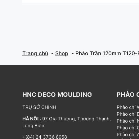
t
t
o
o
f
f
5
5
Trang chủ
Shop
Phào Trần 120mm T120-
HNC DECO MOULDING
PHÀO 
TRỤ SỞ CHÍNH
Phào chỉ
Phào chỉ
HÀ NỘI
: 97 Gia Thượng, Thượng Thanh,
Phào chỉ
Long Biên
Phào chỉ
Phào chỉ
+(84) 24 3736 8958