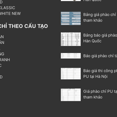
3D
 CLASSIC
 WHITE NEW
Bảng giá phào chỉ
tham khảo
CHỈ THEO CẤU TẠO
Bảng báo giá phào
ẦN
Hàn Quốc
ÂN
L
NG
Báo giá phào chỉ t
RANH
C
Báo giá thi công p
T
PU tại Hà Nội
3D
P
Giá phào chỉ PU tạ
tham khảo