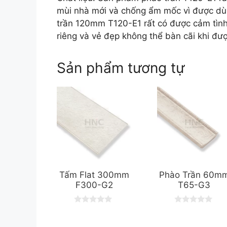
mùi nhà mới và chống ẩm mốc vì được dùn
trần 120mm T120-E1 rất có được cảm tìn
riêng và vẻ đẹp không thể bàn cãi khi đ
Sản phẩm tương tự
Tấm Flat 300mm
Phào Trần 60m
F300-G2
T65-G3
0
0
o
o
u
u