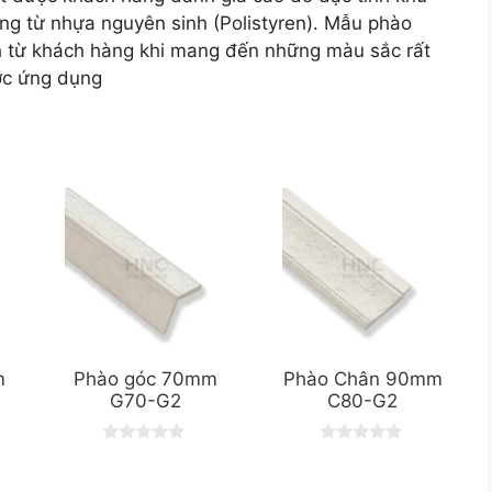
g từ nhựa nguyên sinh (Polistyren). Mẫu phào
h từ khách hàng khi mang đến những màu sắc rất
ược ứng dụng
m
Phào góc 70mm
Phào Chân 90mm
G70-G2
C80-G2
0
0
o
o
u
u