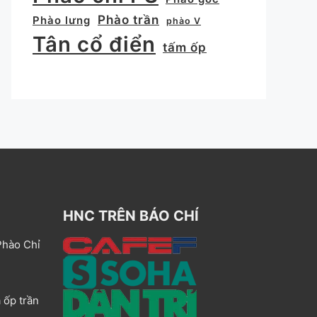
Phào trần
Phào lưng
phào V
Tân cổ điển
tấm ốp
HNC TRÊN BÁO CHÍ
Phào Chỉ
 ốp trần