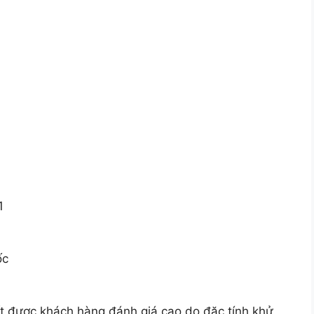
1
ốc
t được khách hàng đánh giá cao do đặc tính khử