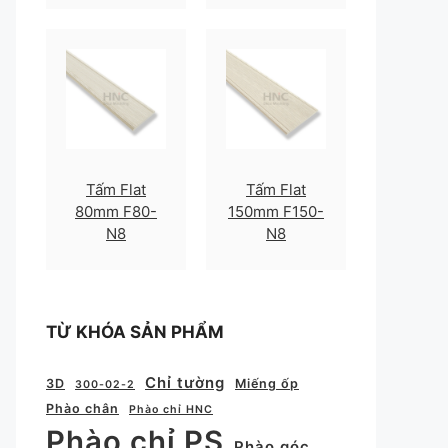
Tấm Flat
Tấm Flat
80mm F80-
150mm F150-
N8
N8
TỪ KHÓA SẢN PHẨM
Chỉ tường
3D
Miếng ốp
300-02-2
Phào chân
Phào chỉ HNC
Phào chỉ PS
Phào góc