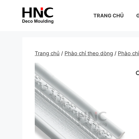
Skip
to
TRANG CHỦ
G
content
Trang chủ
/
Phào chỉ theo dòng
/
Phào c