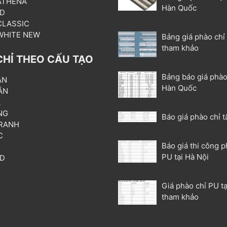
 ATHENA
Hàn Quốc
3D
 CLASSIC
 WHITE NEW
Bảng giá phào chỉ
tham khảo
CHỈ THEO CẤU TẠO
Bảng báo giá phào
ẦN
Hàn Quốc
ÂN
L
NG
Báo giá phào chỉ t
RANH
C
Báo giá thi công p
T
PU tại Hà Nội
3D
P
Giá phào chỉ PU tạ
tham khảo