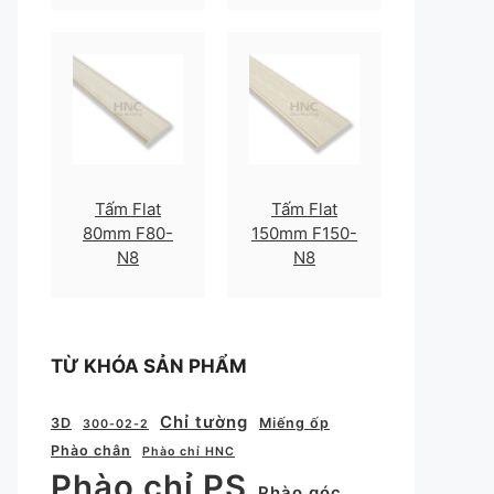
Tấm Flat
Tấm Flat
80mm F80-
150mm F150-
N8
N8
TỪ KHÓA SẢN PHẨM
Chỉ tường
3D
Miếng ốp
300-02-2
Phào chân
Phào chỉ HNC
Phào chỉ PS
Phào góc