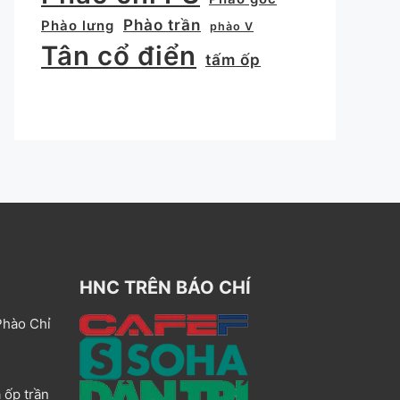
Phào trần
Phào lưng
phào V
Tân cổ điển
tấm ốp
HNC TRÊN BÁO CHÍ
Phào Chỉ
 ốp trần