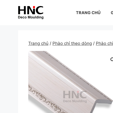
Skip
to
TRANG CHỦ
G
content
Trang chủ
/
Phào chỉ theo dòng
/
Phào c