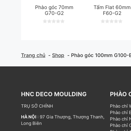
Phào góc 70mm
Tấm Flat 60mm
G70-G2
F60-G2
0
0
o
o
u
u
t
t
o
o
f
f
5
5
Trang chủ
Shop
Phào góc 100mm G100-
HNC DECO MOULDING
PHÀO 
TRỤ SỞ CHÍNH
Phào chỉ
Phào chỉ
HÀ NỘI
: 97 Gia Thượng, Thượng Thanh,
Phào chỉ
Long Biên
Phào chỉ