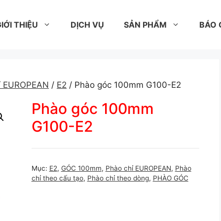
IỚI THIỆU
DỊCH VỤ
SẢN PHẨM
BÁO 
hỉ EUROPEAN
/
E2
/ Phào góc 100mm G100-E2
Phào góc 100mm
G100-E2
Mục:
E2
,
GÓC 100mm
,
Phào chỉ EUROPEAN
,
Phào
chỉ theo cấu tạo
,
Phào chỉ theo dòng
,
PHÀO GÓC