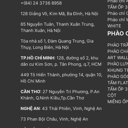
Phào chỉ
+(84) 24 3736 8958
TẤM ỐP 
Phào chỉ
128 Giảng Võ, Kim Mã, Ba Đình, Hà Nội
Phào chỉ
65 Nguyễn Tuân, Thanh Xuân Trung,
WHITE
Thanh Xuân, Hà Nội
PHÀO 
Tòa nhà số 1, Đàm Quang Trung, Gia
PHÀO TR
Thụy, Long Biên, Hà Nội
PHÀO CH
ART WAL
TP.HỒ CHÍ MINH
: 128, đường số 2, khu
PHÀO LƯ
dân cư Kim Sơn, p. Tân Phong, q.7, HCM
KHUNG T
449 Tô Hiến Thành, phường 14, quận 10,
PHÀO GÓ
Hồ Chí Minh
TẤM FLA
TẤM ỐP 
CẦN THƠ
: 27 Nguyễn Tri Phương, P.An
CỘT
Khánh, Q.Ninh Kiều,Tp.Cần Thơ
MIẾNG Ố
NGHỆ AN
: 43 Thái Phiên, Vinh, Nghệ An
73 Phan Bội Châu, Vinh, Nghệ An