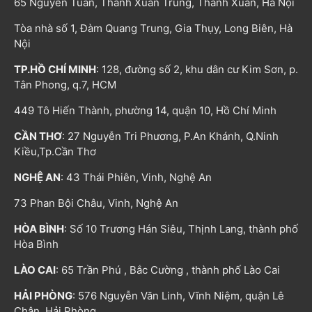
65 Nguyễn Tuân, Thanh Xuân Trung, Thanh Xuân, Hà Nội
Tòa nhà số 1, Đàm Quang Trung, Gia Thụy, Long Biên, Hà
Nội
TP.HỒ CHÍ MINH
: 128, đường số 2, khu dân cư Kim Sơn, p.
Tân Phong, q.7, HCM
449 Tô Hiến Thành, phường 14, quận 10, Hồ Chí Minh
CẦN THƠ
: 27 Nguyễn Tri Phương, P.An Khánh, Q.Ninh
Kiều,Tp.Cần Thơ
NGHỆ AN
: 43 Thái Phiên, Vinh, Nghệ An
73 Phan Bội Châu, Vinh, Nghệ An
HÒA BÌNH
: Số 10 Trương Hán Siêu, Thịnh Lang, thành phố
Hòa Bình
LÀO CAI
: 65 Trần Phú , Bắc Cường , thành phố Lào Cai
HẢI PHÒNG
: 576 Nguyễn Văn Linh, Vĩnh Niệm, quận Lê
Chân, Hải Phòng