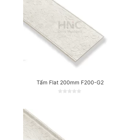
Tấm Flat 200mm F200-G2
0
o
u
t
o
f
5