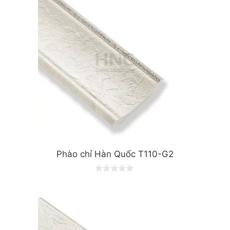
Phào chỉ Hàn Quốc T110-G2
0
o
u
t
o
f
5