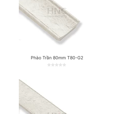
Phào Trần 80mm T80-G2
0
o
u
t
o
f
5