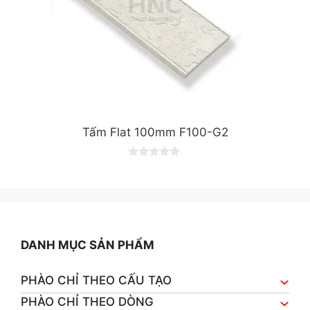
Tấm Flat 100mm F100-G2
0
o
u
t
o
f
5
DANH MỤC SẢN PHẨM
PHÀO CHỈ THEO CẤU TẠO
PHÀO CHỈ THEO DÒNG