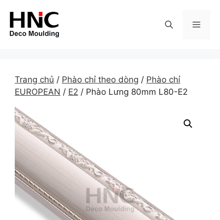
Skip
to
MEN
content
Trang chủ
/
Phào chỉ theo dòng
/
Phào chỉ
EUROPEAN
/
E2
/ Phào Lưng 80mm L80-E2