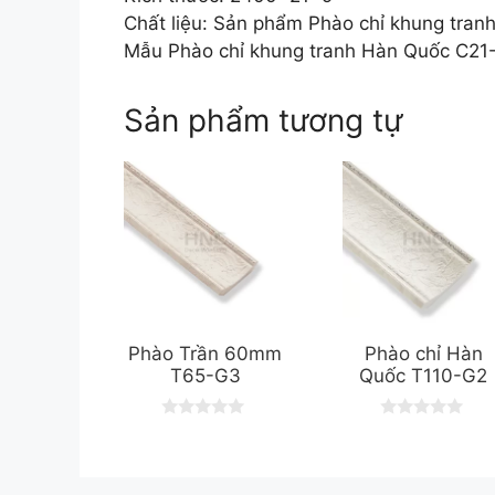
Chất liệu: Sản phẩm Phào chỉ khung tran
Mẫu Phào chỉ khung tranh Hàn Quốc C21-E
Sản phẩm tương tự
Phào Trần 60mm
Phào chỉ Hàn
T65-G3
Quốc T110-G2
0
0
o
o
u
u
t
t
o
o