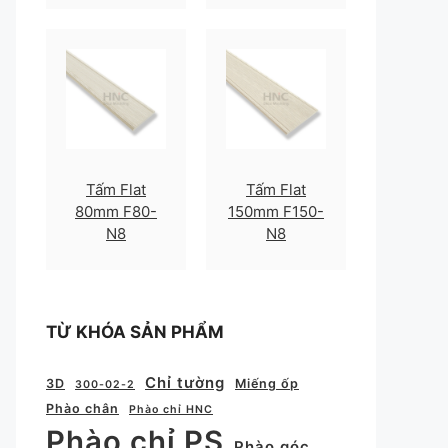
Tấm Flat
Tấm Flat
80mm F80-
150mm F150-
N8
N8
TỪ KHÓA SẢN PHẨM
Chỉ tường
3D
Miếng ốp
300-02-2
Phào chân
Phào chỉ HNC
Phào chỉ PS
Phào góc