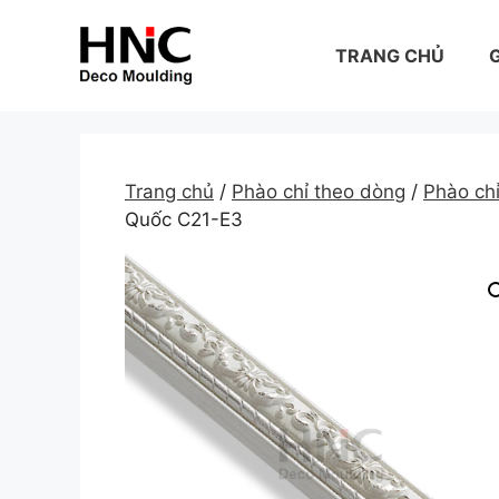
Skip
to
TRANG CHỦ
G
content
Trang chủ
/
Phào chỉ theo dòng
/
Phào c
Quốc C21-E3