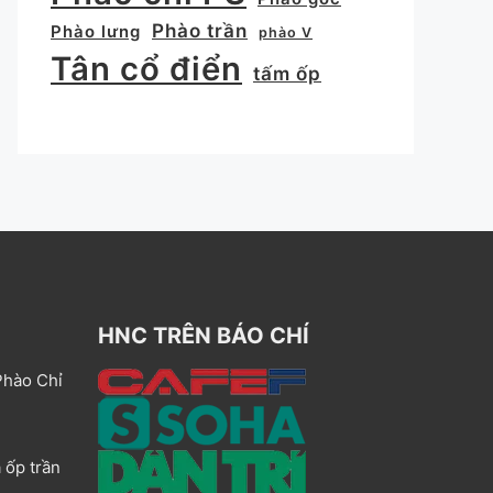
Phào trần
Phào lưng
phào V
Tân cổ điển
tấm ốp
HNC TRÊN BÁO CHÍ
Phào Chỉ
 ốp trần