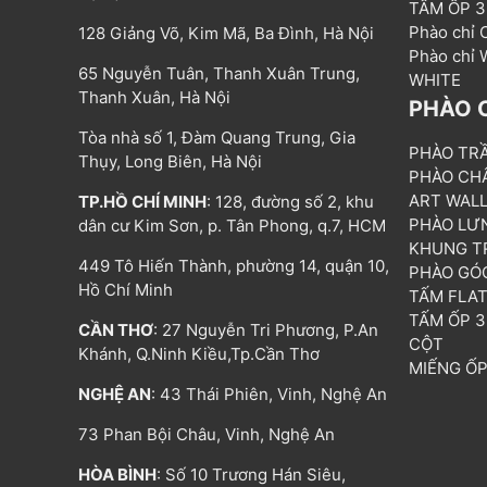
TẤM ỐP 
Phào chỉ
128 Giảng Võ, Kim Mã, Ba Đình, Hà Nội
Phào chỉ
65 Nguyễn Tuân, Thanh Xuân Trung,
WHITE
Thanh Xuân, Hà Nội
PHÀO 
Tòa nhà số 1, Đàm Quang Trung, Gia
PHÀO TR
Thụy, Long Biên, Hà Nội
PHÀO CH
ART WAL
TP.HỒ CHÍ MINH
: 128, đường số 2, khu
PHÀO LƯ
dân cư Kim Sơn, p. Tân Phong, q.7, HCM
KHUNG T
449 Tô Hiến Thành, phường 14, quận 10,
PHÀO GÓ
Hồ Chí Minh
TẤM FLA
TẤM ỐP 
CẦN THƠ
: 27 Nguyễn Tri Phương, P.An
CỘT
Khánh, Q.Ninh Kiều,Tp.Cần Thơ
MIẾNG Ố
NGHỆ AN
: 43 Thái Phiên, Vinh, Nghệ An
73 Phan Bội Châu, Vinh, Nghệ An
HÒA BÌNH
: Số 10 Trương Hán Siêu,