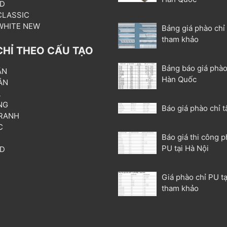
3D
 CLASSIC
 WHITE NEW
Bảng giá phào chỉ
tham khảo
CHỈ THEO CẤU TẠO
Bảng báo giá phào
ẦN
Hàn Quốc
ÂN
L
NG
Báo giá phào chỉ t
RANH
C
Báo giá thi công p
T
PU tại Hà Nội
3D
P
Giá phào chỉ PU tạ
tham khảo