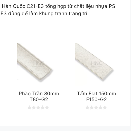
h Hàn Quốc C21-E3 tổng hợp từ chất liệu nhựa PS
3 dùng để làm khung tranh trang trí
Phào Trần 80mm
Tấm Flat 150mm
T80-G2
F150-G2
0
0
o
o
u
u
t
t
o
o