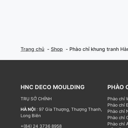
f
f
5
5
Trang chủ
Shop
Phào chỉ khung tranh H
HNC DECO MOULDING
PHÀO 
TRỤ SỞ CHÍNH
Phào chỉ
Phào chỉ
HÀ NỘI
: 97 Gia Thượng, Thượng Thanh,
Phào chỉ
Long Biên
Phào chỉ
Phào chỉ
+(84) 24 3736 8958