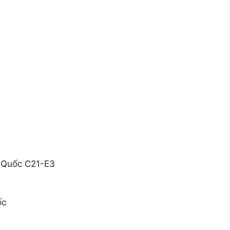
n Quốc C21-E3
ốc