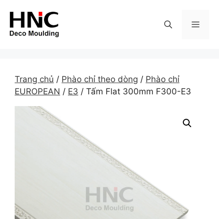
Skip
to
MEN
content
Trang chủ
/
Phào chỉ theo dòng
/
Phào chỉ
EUROPEAN
/
E3
/ Tấm Flat 300mm F300-E3