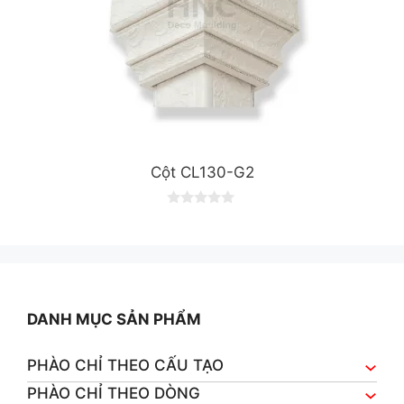
Cột CL130-G2
0
o
u
t
o
f
5
DANH MỤC SẢN PHẨM
PHÀO CHỈ THEO CẤU TẠO
PHÀO CHỈ THEO DÒNG