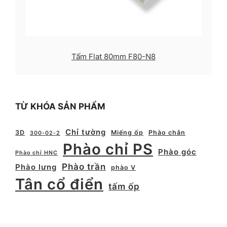
Tấm Flat 80mm F80-N8
TỪ KHÓA SẢN PHẨM
Chỉ tường
3D
Miếng ốp
Phào chân
300-02-2
Phào chỉ PS
Phào góc
Phào chỉ HNC
Phào trần
Phào lưng
phào V
Tân cổ điển
tấm ốp