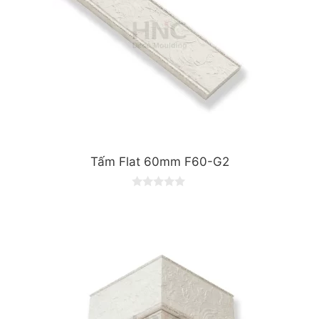
Tấm Flat 60mm F60-G2
0
o
u
t
o
f
5