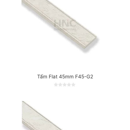
Tấm Flat 45mm F45-G2
0
o
u
t
o
f
5