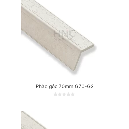
Phào góc 70mm G70-G2
0
o
u
t
o
f
5