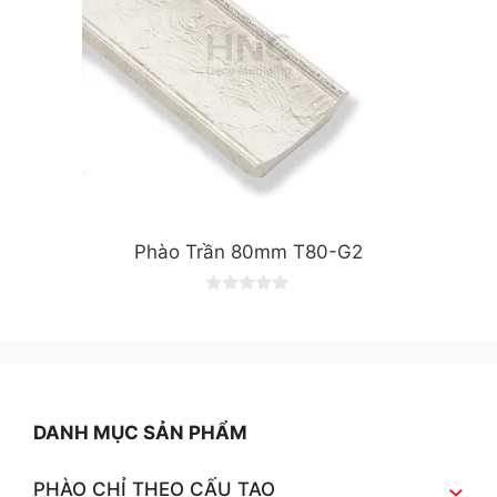
Phào Trần 80mm T80-G2
0
o
u
t
o
f
5
DANH MỤC SẢN PHẨM
PHÀO CHỈ THEO CẤU TẠO