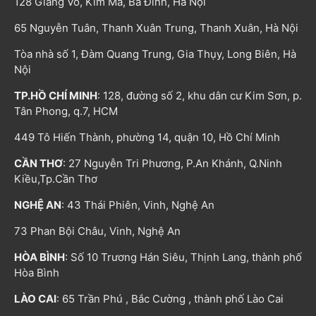
128 Giảng Võ, Kim Mã, Ba Đình, Hà Nội
65 Nguyễn Tuân, Thanh Xuân Trung, Thanh Xuân, Hà Nội
Tòa nhà số 1, Đàm Quang Trung, Gia Thụy, Long Biên, Hà
Nội
TP.HỒ CHÍ MINH
: 128, đường số 2, khu dân cư Kim Sơn, p.
Tân Phong, q.7, HCM
449 Tô Hiến Thành, phường 14, quận 10, Hồ Chí Minh
CẦN THƠ
: 27 Nguyễn Tri Phương, P.An Khánh, Q.Ninh
Kiều,Tp.Cần Thơ
NGHỆ AN
: 43 Thái Phiên, Vinh, Nghệ An
73 Phan Bội Châu, Vinh, Nghệ An
HÒA BÌNH
: Số 10 Trương Hán Siêu, Thịnh Lang, thành phố
Hòa Bình
LÀO CAI
: 65 Trần Phú , Bắc Cường , thành phố Lào Cai