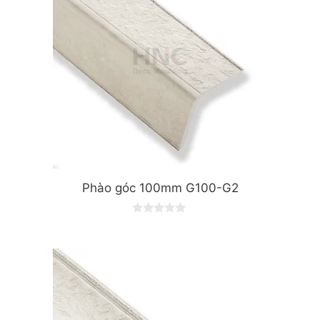
Phào góc 100mm G100-G2
0
o
u
t
o
f
5