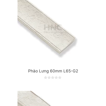
f
5
Phào Lưng 60mm L65-G2
0
o
u
t
o
f
5