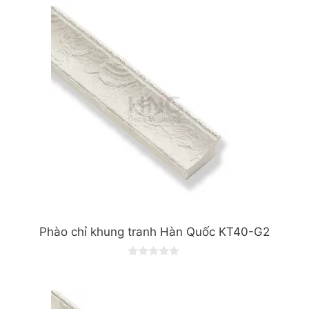
Phào chỉ khung tranh Hàn Quốc KT40-G2
0
o
u
t
o