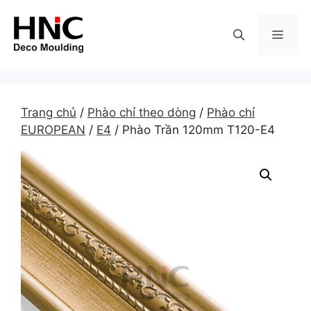
Skip
to
MEN
content
Trang chủ
/
Phào chỉ theo dòng
/
Phào chỉ
EUROPEAN
/
E4
/ Phào Trần 120mm T120-E4