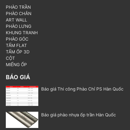
PHÀO TRẦN
PHÀO CHÂN
ART WALL
PHÀO LƯNG
KHUNG TRANH
PHÀO GÓC
TẤM FLAT
TẤM ỐP 3D
CỘT
MIẾNG ỐP
BÁO GIÁ
Báo giá Thi công Phào Chỉ PS Hàn Quốc
Báo giá phào nhựa ốp trần Hàn Quốc