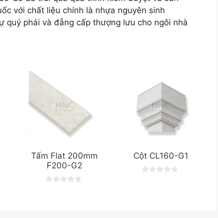
ốc với chất liệu chính là nhựa nguyên sinh
quý phái và đẳng cấp thượng lưu cho ngôi nhà
Tấm Flat 200mm
Cột CL160-G1
F200-G2
0
o
0
u
o
t
u
o
t
f
o