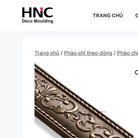
Skip
to
TRANG CHỦ
G
content
Trang chủ
/
Phào chỉ theo dòng
/
Phào c