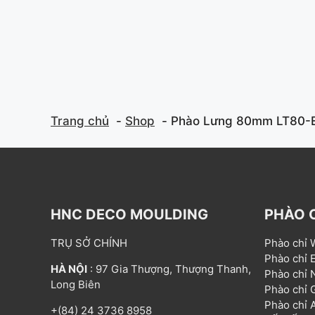
f
f
5
5
Trang chủ
Shop
Phào Lưng 80mm LT80-
HNC DECO MOULDING
PHÀO 
TRỤ SỞ CHÍNH
Phào chỉ
Phào chỉ
HÀ NỘI
: 97 Gia Thượng, Thượng Thanh,
Phào chỉ
Long Biên
Phào chỉ
Phào chỉ
+(84) 24 3736 8958