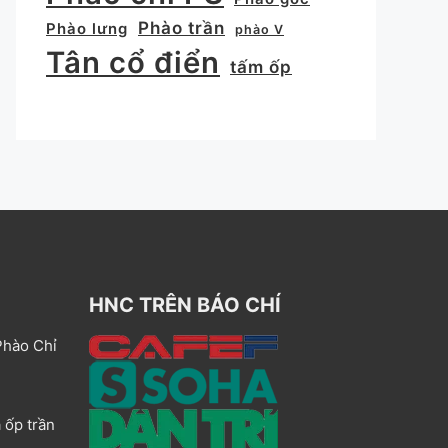
Phào trần
Phào lưng
phào V
Tân cổ điển
tấm ốp
HNC TRÊN BÁO CHÍ
Phào Chỉ
 ốp trần