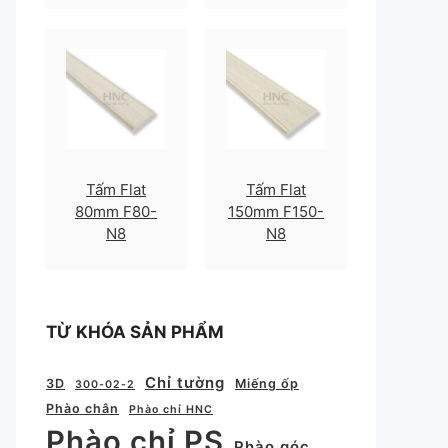
Tấm Flat
Tấm Flat
80mm F80-
150mm F150-
N8
N8
TỪ KHÓA SẢN PHẨM
Chỉ tường
3D
Miếng ốp
300-02-2
Phào chân
Phào chỉ HNC
Phào chỉ PS
Phào góc