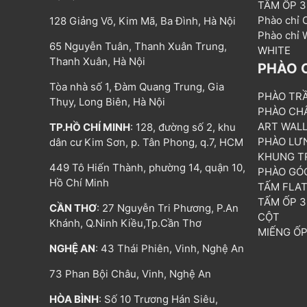
TẤM ỐP 
Phào chỉ
128 Giảng Võ, Kim Mã, Ba Đình, Hà Nội
Phào chỉ
65 Nguyễn Tuân, Thanh Xuân Trung,
WHITE
Thanh Xuân, Hà Nội
PHÀO 
Tòa nhà số 1, Đàm Quang Trung, Gia
PHÀO TR
Thụy, Long Biên, Hà Nội
PHÀO CH
ART WAL
TP.HỒ CHÍ MINH
: 128, đường số 2, khu
PHÀO LƯ
dân cư Kim Sơn, p. Tân Phong, q.7, HCM
KHUNG T
449 Tô Hiến Thành, phường 14, quận 10,
PHÀO GÓ
Hồ Chí Minh
TẤM FLA
TẤM ỐP 
CẦN THƠ
: 27 Nguyễn Tri Phương, P.An
CỘT
Khánh, Q.Ninh Kiều,Tp.Cần Thơ
MIẾNG Ố
NGHỆ AN
: 43 Thái Phiên, Vinh, Nghệ An
73 Phan Bội Châu, Vinh, Nghệ An
HÒA BÌNH
: Số 10 Trương Hán Siêu,