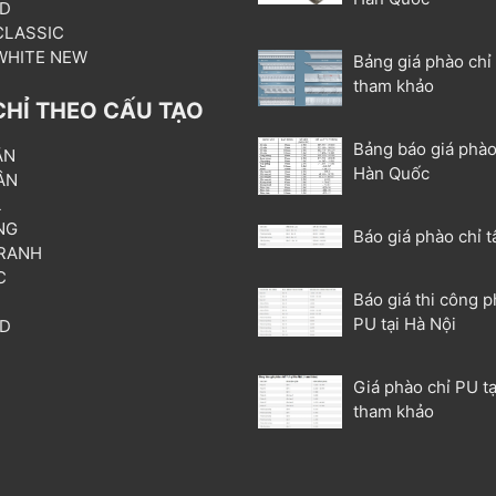
3D
 CLASSIC
 WHITE NEW
Bảng giá phào chỉ
tham khảo
CHỈ THEO CẤU TẠO
Bảng báo giá phào
ẦN
Hàn Quốc
ÂN
L
NG
Báo giá phào chỉ t
RANH
C
Báo giá thi công p
T
PU tại Hà Nội
3D
P
Giá phào chỉ PU tạ
tham khảo