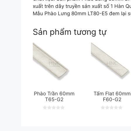
xuất trên dây truyền sản xuất số 1 Hàn Qu
Mẫu Phào Lưng 80mm LT80-E5 đem lại sự 
Sản phẩm tương tự
Phào Trần 60mm
Tấm Flat 60mm
T65-G2
F60-G2
0
0
o
o
u
u
t
t
o
o