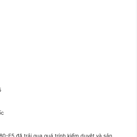
5
ốc
-E5 đã trải qua quá trính kiểm duyệt và sản