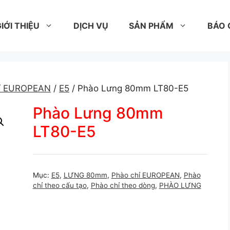
IỚI THIỆU
DỊCH VỤ
SẢN PHẨM
BÁO 
hỉ EUROPEAN
/
E5
/ Phào Lưng 80mm LT80-E5
Phào Lưng 80mm
LT80-E5
Mục:
E5
,
LƯNG 80mm
,
Phào chỉ EUROPEAN
,
Phào
chỉ theo cấu tạo
,
Phào chỉ theo dòng
,
PHÀO LƯNG