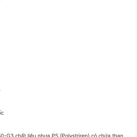
3
ốc
-G3 chất liệu nhựa PS (Polystriren) có chứa than