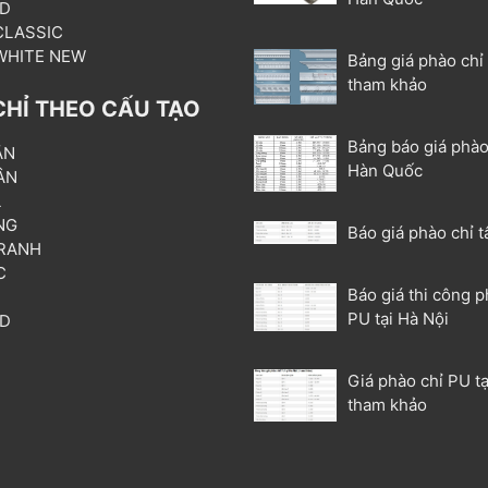
3D
 CLASSIC
 WHITE NEW
Bảng giá phào chỉ
tham khảo
CHỈ THEO CẤU TẠO
Bảng báo giá phào
ẦN
Hàn Quốc
ÂN
L
NG
Báo giá phào chỉ t
RANH
C
Báo giá thi công p
T
PU tại Hà Nội
3D
P
Giá phào chỉ PU tạ
tham khảo