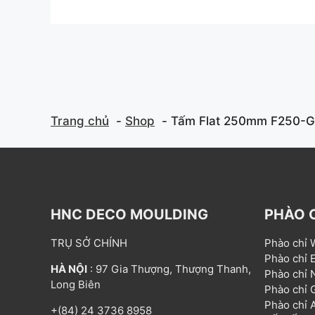
o
o
u
u
t
t
o
o
f
f
5
5
Trang chủ
Shop
Tấm Flat 250mm F250-
HNC DECO MOULDING
PHÀO 
TRỤ SỞ CHÍNH
Phào chỉ
Phào chỉ
HÀ NỘI
: 97 Gia Thượng, Thượng Thanh,
Phào chỉ
Long Biên
Phào chỉ
Phào chỉ
+(84) 24 3736 8958