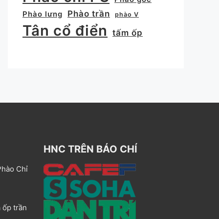
Phào trần
Phào lưng
phào V
Tân cổ điển
tấm ốp
HNC TRÊN BÁO CHÍ
Phào Chỉ
 ốp trần