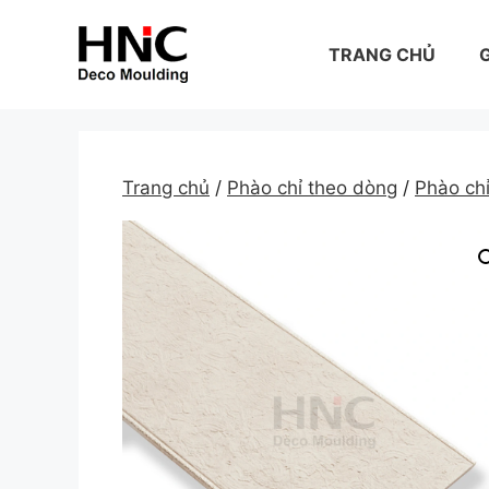
Skip
to
TRANG CHỦ
G
content
Trang chủ
/
Phào chỉ theo dòng
/
Phào ch