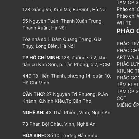
TẤM ỐP 
Phào chỉ
128 Giảng Võ, Kim Mã, Ba Đình, Hà Nội
Phào chỉ
65 Nguyễn Tuân, Thanh Xuân Trung,
WHITE
Thanh Xuân, Hà Nội
PHÀO 
Tòa nhà số 1, Đàm Quang Trung, Gia
PHÀO TR
Thụy, Long Biên, Hà Nội
PHÀO CH
ART WAL
TP.HỒ CHÍ MINH
: 128, đường số 2, khu
PHÀO LƯ
dân cư Kim Sơn, p. Tân Phong, q.7, HCM
KHUNG T
449 Tô Hiến Thành, phường 14, quận 10,
PHÀO GÓ
Hồ Chí Minh
TẤM FLA
TẤM ỐP 
CẦN THƠ
: 27 Nguyễn Tri Phương, P.An
CỘT
Khánh, Q.Ninh Kiều,Tp.Cần Thơ
MIẾNG Ố
NGHỆ AN
: 43 Thái Phiên, Vinh, Nghệ An
73 Phan Bội Châu, Vinh, Nghệ An
HÒA BÌNH
: Số 10 Trương Hán Siêu,