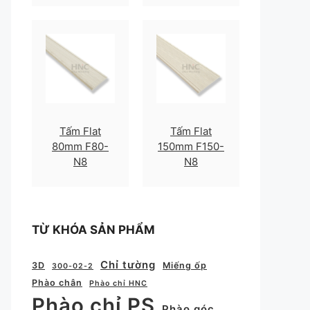
Tấm Flat
Tấm Flat
80mm F80-
150mm F150-
N8
N8
TỪ KHÓA SẢN PHẨM
Chỉ tường
3D
Miếng ốp
300-02-2
Phào chân
Phào chỉ HNC
Phào chỉ PS
Phào góc