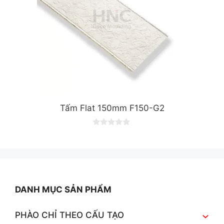
Tấm Flat 150mm F150-G2
0
o
u
t
o
f
5
DANH MỤC SẢN PHẨM
PHÀO CHỈ THEO CẤU TẠO