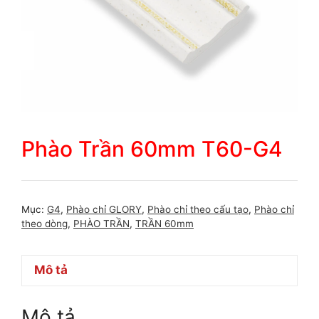
Phào Trần 60mm T60-G4
Mục:
G4
,
Phào chỉ GLORY
,
Phào chỉ theo cấu tạo
,
Phào chỉ
theo dòng
,
PHÀO TRẦN
,
TRẦN 60mm
Mô tả
Mô tả