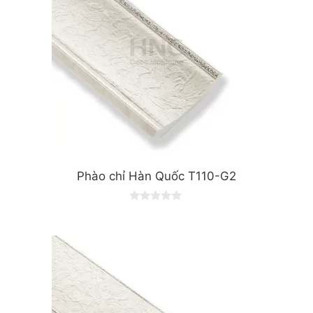
Phào chỉ Hàn Quốc T110-G2
0
o
u
t
o
f
5