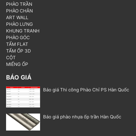
PHÀO TRẦN
PHÀO CHÂN
ART WALL
PHÀO LƯNG
KHUNG TRANH
PHÀO GÓC
TẤM FLAT
TẤM ỐP 3D
CỘT
MIẾNG ỐP
BÁO GIÁ
Báo giá Thi công Phào Chỉ PS Hàn Quốc
Báo giá phào nhựa ốp trần Hàn Quốc