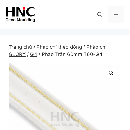
Skip
to
MEN
content
Trang chủ
/
Phào chỉ theo dòng
/
Phào chỉ
GLORY
/
G4
/ Phào Trần 60mm T60-G4