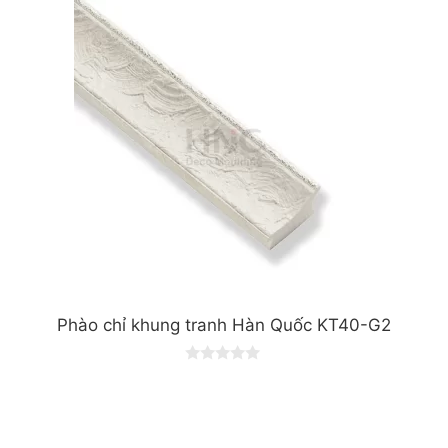
Phào chỉ khung tranh Hàn Quốc KT40-G2
0
o
u
t
o
f