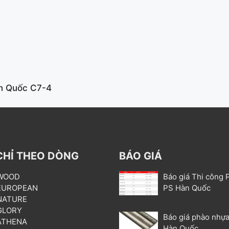
àn Quốc C7-4
CHỈ THEO DÒNG
BÁO GIÁ
 WOOD
Báo giá Thi công 
 EUROPEAN
PS Hàn Quốc
 NATURE
 GLORY
Báo giá phào nhựa
 ATHENA
Hàn Quốc