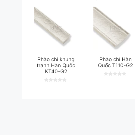
Phào chỉ khung
Phào chỉ Hàn
tranh Hàn Quốc
Quốc T110-G2
KT40-G2
0
o
0
u
o
t
u
o
t
f
o
5
f
5