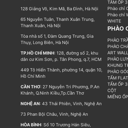
TẤM ỐP 
Phào chỉ
128 Giảng Võ, Kim Mã, Ba Đình, Hà Nội
Phào chỉ
65 Nguyễn Tuân, Thanh Xuân Trung,
WHITE
Thanh Xuân, Hà Nội
PHÀO 
Tòa nhà số 1, Đàm Quang Trung, Gia
PHÀO TR
Thụy, Long Biên, Hà Nội
PHÀO CH
ART WAL
TP.HỒ CHÍ MINH
: 128, đường số 2, khu
PHÀO LƯ
dân cư Kim Sơn, p. Tân Phong, q.7, HCM
KHUNG T
449 Tô Hiến Thành, phường 14, quận 10,
PHÀO GÓ
Hồ Chí Minh
TẤM FLA
TẤM ỐP 
CẦN THƠ
: 27 Nguyễn Tri Phương, P.An
CỘT
Khánh, Q.Ninh Kiều,Tp.Cần Thơ
MIẾNG Ố
NGHỆ AN
: 43 Thái Phiên, Vinh, Nghệ An
73 Phan Bội Châu, Vinh, Nghệ An
HÒA BÌNH
: Số 10 Trương Hán Siêu,