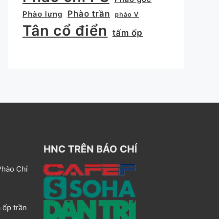
Phào trần
Phào lưng
phào V
Tân cổ điển
tấm ốp
HNC TRÊN BÁO CHÍ
Phào Chỉ
 ốp trần