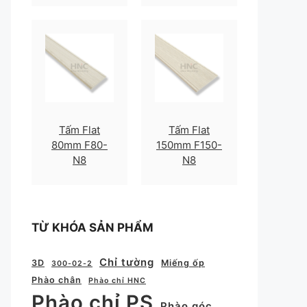
Tấm Flat
Tấm Flat
80mm F80-
150mm F150-
N8
N8
TỪ KHÓA SẢN PHẨM
Chỉ tường
3D
Miếng ốp
300-02-2
Phào chân
Phào chỉ HNC
Phào chỉ PS
Phào góc