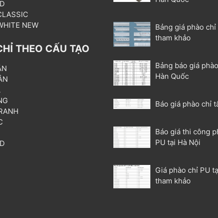
3D
 CLASSIC
 WHITE NEW
Bảng giá phào chỉ
tham khảo
CHỈ THEO CẤU TẠO
Bảng báo giá phào
ẦN
Hàn Quốc
ÂN
L
NG
Báo giá phào chỉ t
RANH
C
Báo giá thi công p
T
PU tại Hà Nội
3D
P
Giá phào chỉ PU tạ
tham khảo