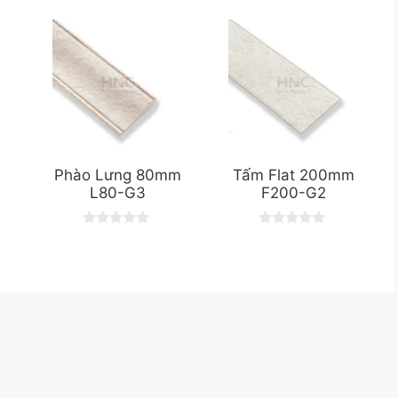
Phào Lưng 80mm
Tấm Flat 200mm
L80-G3
F200-G2
0
0
o
o
u
u
t
t
o
o
f
f
5
5