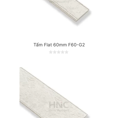
Tấm Flat 60mm F60-G2
0
o
u
t
o
f
5