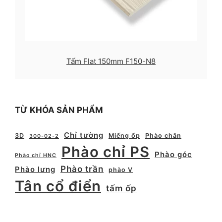
Tấm Flat 150mm F150-N8
TỪ KHÓA SẢN PHẨM
Chỉ tường
3D
Miếng ốp
Phào chân
300-02-2
Phào chỉ PS
Phào góc
Phào chỉ HNC
Phào trần
Phào lưng
phào V
Tân cổ điển
tấm ốp