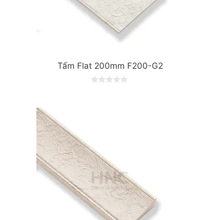
Tấm Flat 200mm F200-G2
0
o
u
t
o
f
5