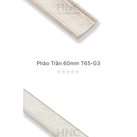
Phào Trần 60mm T65-G3
0
o
u
t
o
f
5