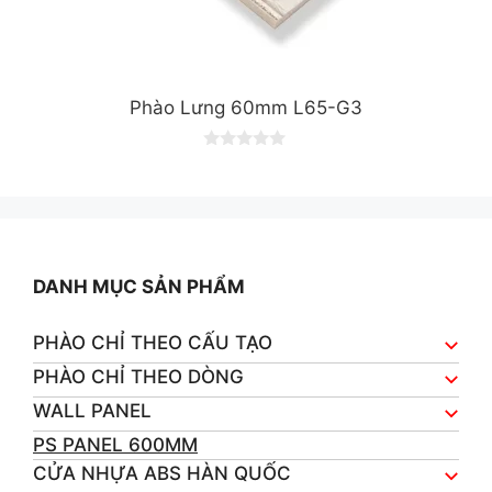
Phào Lưng 60mm L65-G3
0
o
u
t
o
f
5
DANH MỤC SẢN PHẨM
PHÀO CHỈ THEO CẤU TẠO
PHÀO CHỈ THEO DÒNG
WALL PANEL
PS PANEL 600MM
CỬA NHỰA ABS HÀN QUỐC