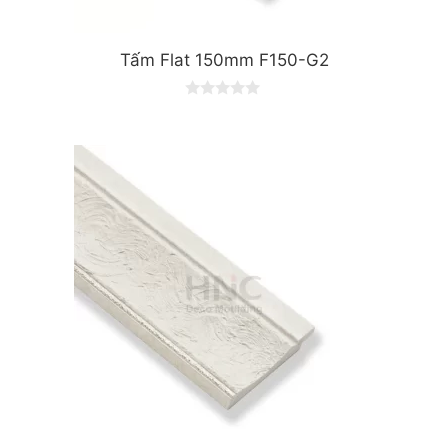
Tấm Flat 150mm F150-G2
0
o
u
t
o
f
5