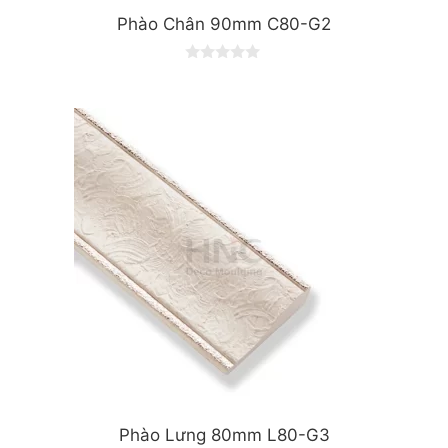
Phào Chân 90mm C80-G2
0
o
u
t
o
f
5
Phào Lưng 80mm L80-G3