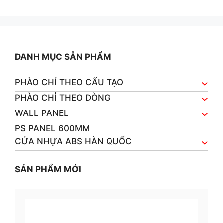
o
u
t
o
f
5
DANH MỤC SẢN PHẨM
PHÀO CHỈ THEO CẤU TẠO
PHÀO CHỈ THEO DÒNG
WALL PANEL
PS PANEL 600MM
CỬA NHỰA ABS HÀN QUỐC
SẢN PHẨM MỚI