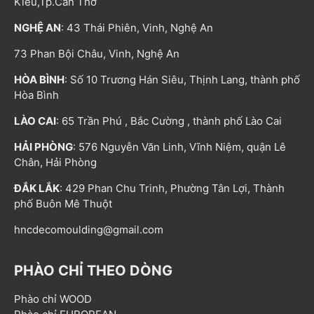
Kiều,Tp.Cần Thơ
NGHỆ AN
: 43 Thái Phiên, Vinh, Nghệ An
73 Phan Bội Châu, Vinh, Nghệ An
HÒA BÌNH
: Số 10 Trương Hán Siêu, Thịnh Lang, thành phố
Hòa Bình
LÀO CAI
: 65 Trần Phú , Bắc Cường , thành phố Lào Cai
HẢI PHÒNG
: 576 Nguyễn Văn Linh, Vĩnh Niệm, quận Lê
Chân, Hải Phòng
ĐẮK LẮK
: 429 Phan Chu Trinh, Phường Tân Lợi, Thành
phố Buôn Mê Thuột
hncdecomoulding@gmail.com
PHÀO CHỈ THEO DÒNG
Phào chỉ WOOD