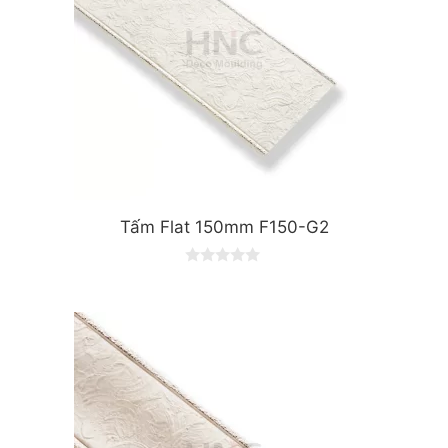
Tấm Flat 150mm F150-G2
0
o
u
t
o
f
5