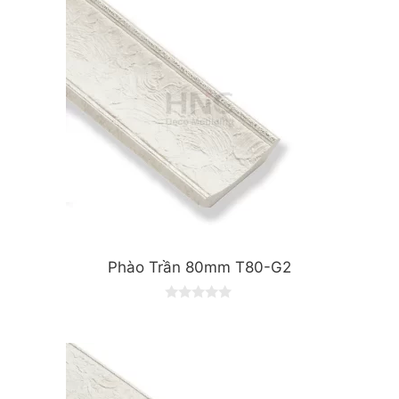
Phào Trần 80mm T80-G2
0
o
u
t
o
f
5