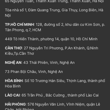
65 Nguyễn Tuân, Thanh Xuân Trung, Thanh Xuân, Hà Nội
Tòa nhà số 1, Đàm Quang Trung, Gia Thụy, Long Biên, Hà
Nội
TP.HỒ CHÍ MINH
: 128, đường số 2, khu dân cư Kim Sơn, p.
Tân Phong, q.7, HCM
449 Tô Hiến Thành, phường 14, quận 10, Hồ Chí Minh
CẦN THƠ
: 27 Nguyễn Tri Phương, P.An Khánh, Q.Ninh
Kiều,Tp.Cần Thơ
NGHỆ AN
: 43 Thái Phiên, Vinh, Nghệ An
73 Phan Bội Châu, Vinh, Nghệ An
HÒA BÌNH
: Số 10 Trương Hán Siêu, Thịnh Lang, thành phố
Hòa Bình
LÀO CAI
: 65 Trần Phú , Bắc Cường , thành phố Lào Cai
HẢI PHÒNG
: 576 Nguyễn Văn Linh, Vĩnh Niệm, quận Lê
Chân, Hải Phòng