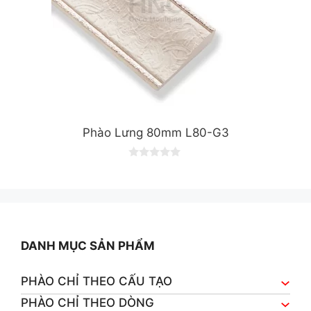
Phào Lưng 80mm L80-G3
0
o
u
t
o
f
5
DANH MỤC SẢN PHẨM
PHÀO CHỈ THEO CẤU TẠO
PHÀO CHỈ THEO DÒNG