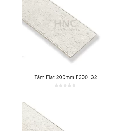
Tấm Flat 200mm F200-G2
0
o
u
t
o
f
5