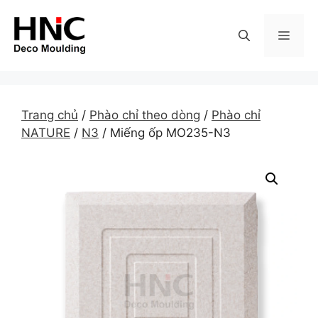
Skip
to
MEN
content
Trang chủ
/
Phào chỉ theo dòng
/
Phào chỉ
NATURE
/
N3
/ Miếng ốp MO235-N3