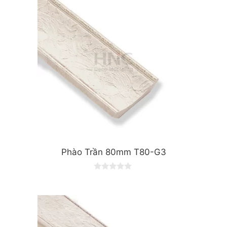
Phào Trần 80mm T80-G3
0
o
u
t
o
f
5