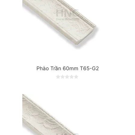
Phào Trần 60mm T65-G2
0
o
u
t
o
f
5