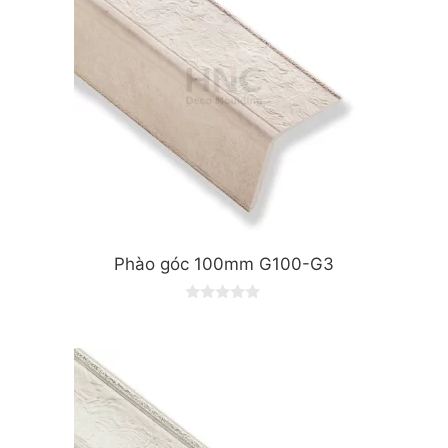
Phào góc 100mm G100-G3
0
o
u
t
o
f
5