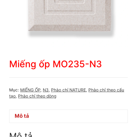
Miếng ốp MO235-N3
Mục:
MIẾNG ỐP
,
N3
,
Phào chỉ NATURE
,
Phào chỉ theo cấu
tạo
,
Phào chỉ theo dòng
Mô tả
Mô tả