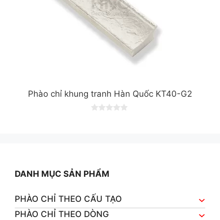
Phào chỉ khung tranh Hàn Quốc KT40-G2
0
o
u
t
o
f
5
DANH MỤC SẢN PHẨM
PHÀO CHỈ THEO CẤU TẠO
PHÀO CHỈ THEO DÒNG