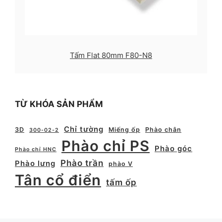
Tấm Flat 80mm F80-N8
TỪ KHÓA SẢN PHẨM
Chỉ tường
3D
Miếng ốp
Phào chân
300-02-2
Phào chỉ PS
Phào góc
Phào chỉ HNC
Phào trần
Phào lưng
phào V
Tân cổ điển
tấm ốp