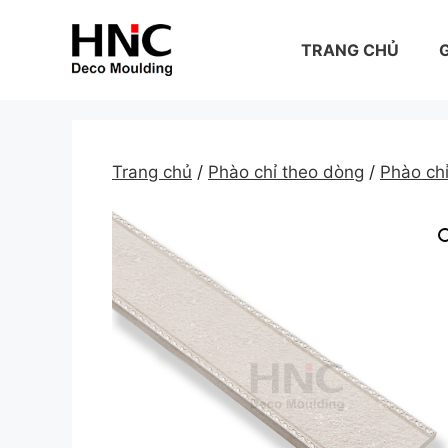
Skip
to
TRANG CHỦ
G
content
Trang chủ
/
Phào chỉ theo dòng
/
Phào ch