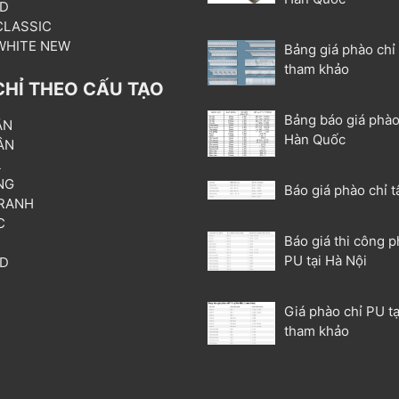
3D
 CLASSIC
 WHITE NEW
Bảng giá phào chỉ
tham khảo
CHỈ THEO CẤU TẠO
Bảng báo giá phào
ẦN
Hàn Quốc
ÂN
L
NG
Báo giá phào chỉ t
RANH
C
Báo giá thi công p
T
PU tại Hà Nội
3D
P
Giá phào chỉ PU tạ
tham khảo