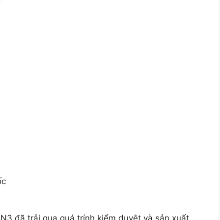
ốc
3 đã trải qua quá trính kiểm duyệt và sản xuất