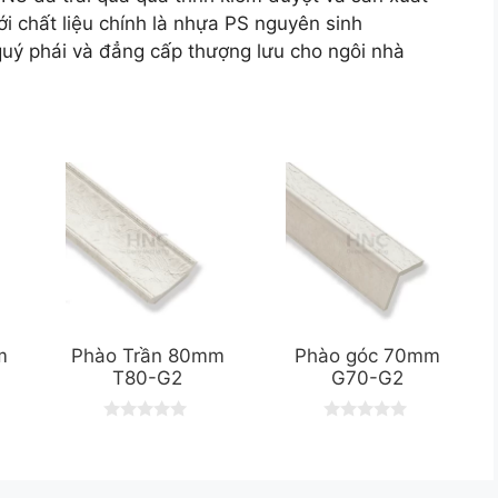
i chất liệu chính là nhựa PS nguyên sinh
ý phái và đẳng cấp thượng lưu cho ngôi nhà
m
Phào Trần 80mm
Phào góc 70mm
T80-G2
G70-G2
0
0
o
o
u
u
t
t
o
o