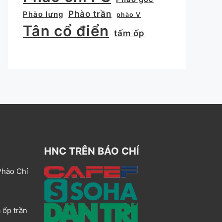
Phào trần
Phào lưng
phào V
Tân cổ điển
tấm ốp
HNC TRÊN BÁO CHÍ
Phào Chỉ
 ốp trần