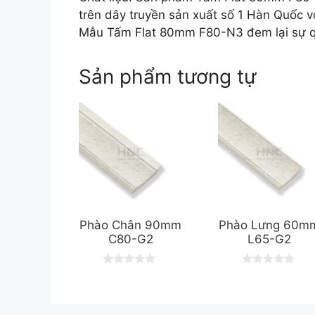
trên dây truyền sản xuất số 1 Hàn Quốc vớ
Mẫu Tấm Flat 80mm F80-N3 đem lại sự qu
Sản phẩm tương tự
Phào Chân 90mm
Phào Lưng 60m
C80-G2
L65-G2
0
0
o
o
u
u
t
t
o
o