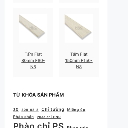
Tấm Flat
Tấm Flat
80mm F80-
150mm F150-
N8
N8
TỪ KHÓA SẢN PHẨM
Chỉ tường
3D
Miếng ốp
300-02-2
Phào chân
Phào chỉ HNC
Phào chỉ PS
Phào góc