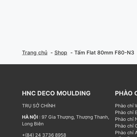
f
f
5
5
Trang chủ
Shop
Tấm Flat 80mm F80-N3
HNC DECO MOULDING
PHÀO 
TRỤ SỞ CHÍNH
Phào chỉ
Phào chỉ
HÀ NỘI
: 97 Gia Thượng, Thượng Thanh,
Phào chỉ
Long Biên
Phào chỉ
Phào chỉ
+(84) 24 3736 8958