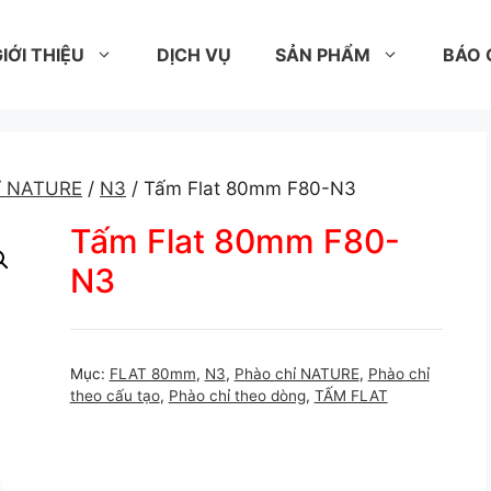
IỚI THIỆU
DỊCH VỤ
SẢN PHẨM
BÁO 
ỉ NATURE
/
N3
/ Tấm Flat 80mm F80-N3
Tấm Flat 80mm F80-
N3
Mục:
FLAT 80mm
,
N3
,
Phào chỉ NATURE
,
Phào chỉ
theo cấu tạo
,
Phào chỉ theo dòng
,
TẤM FLAT