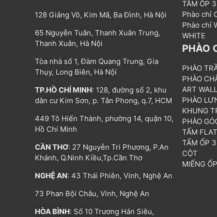
TẤM ỐP 
Phào chỉ
128 Giảng Võ, Kim Mã, Ba Đình, Hà Nội
Phào chỉ
65 Nguyễn Tuân, Thanh Xuân Trung,
WHITE
Thanh Xuân, Hà Nội
PHÀO 
Tòa nhà số 1, Đàm Quang Trung, Gia
PHÀO TR
Thụy, Long Biên, Hà Nội
PHÀO CH
ART WAL
TP.HỒ CHÍ MINH
: 128, đường số 2, khu
PHÀO LƯ
dân cư Kim Sơn, p. Tân Phong, q.7, HCM
KHUNG T
449 Tô Hiến Thành, phường 14, quận 10,
PHÀO GÓ
Hồ Chí Minh
TẤM FLA
TẤM ỐP 
CẦN THƠ
: 27 Nguyễn Tri Phương, P.An
CỘT
Khánh, Q.Ninh Kiều,Tp.Cần Thơ
MIẾNG Ố
NGHỆ AN
: 43 Thái Phiên, Vinh, Nghệ An
73 Phan Bội Châu, Vinh, Nghệ An
HÒA BÌNH
: Số 10 Trương Hán Siêu,