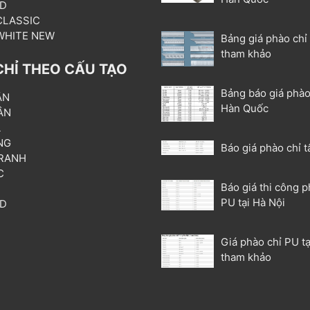
3D
 CLASSIC
 WHITE NEW
Bảng giá phào chỉ
tham khảo
CHỈ THEO CẤU TẠO
Bảng báo giá phào
ẦN
Hàn Quốc
ÂN
L
NG
Báo giá phào chỉ t
RANH
C
Báo giá thi công p
T
PU tại Hà Nội
3D
P
Giá phào chỉ PU tạ
tham khảo