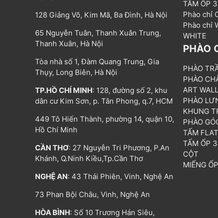
TẤM ỐP 
Phào chỉ
128 Giảng Võ, Kim Mã, Ba Đình, Hà Nội
Phào chỉ
65 Nguyễn Tuân, Thanh Xuân Trung,
WHITE
Thanh Xuân, Hà Nội
PHÀO 
Tòa nhà số 1, Đàm Quang Trung, Gia
PHÀO TR
Thụy, Long Biên, Hà Nội
PHÀO CH
ART WAL
TP.HỒ CHÍ MINH
: 128, đường số 2, khu
PHÀO LƯ
dân cư Kim Sơn, p. Tân Phong, q.7, HCM
KHUNG T
449 Tô Hiến Thành, phường 14, quận 10,
PHÀO GÓ
Hồ Chí Minh
TẤM FLA
TẤM ỐP 
CẦN THƠ
: 27 Nguyễn Tri Phương, P.An
CỘT
Khánh, Q.Ninh Kiều,Tp.Cần Thơ
MIẾNG Ố
NGHỆ AN
: 43 Thái Phiên, Vinh, Nghệ An
73 Phan Bội Châu, Vinh, Nghệ An
HÒA BÌNH
: Số 10 Trương Hán Siêu,