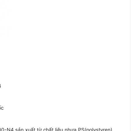
4
ốc
-N4 sản xuất từ chất liệu nhựa PS(polystyren)