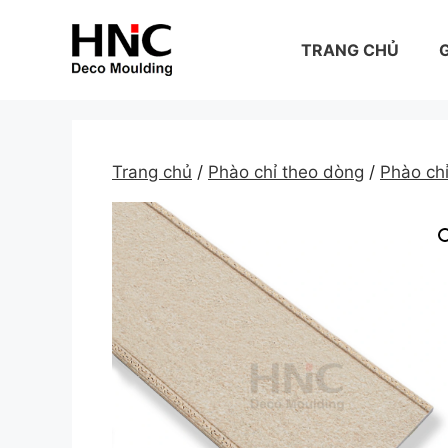
Skip
to
TRANG CHỦ
G
content
Trang chủ
/
Phào chỉ theo dòng
/
Phào ch