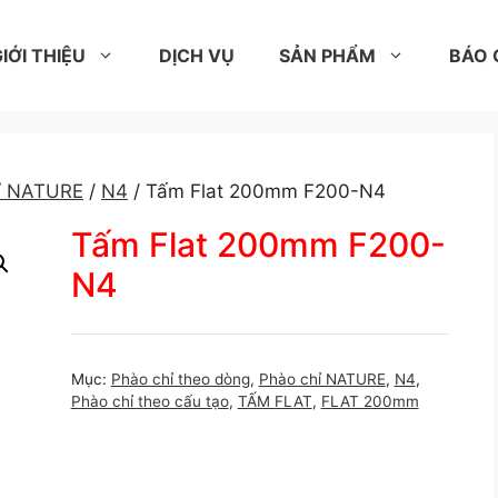
IỚI THIỆU
DỊCH VỤ
SẢN PHẨM
BÁO 
ỉ NATURE
/
N4
/ Tấm Flat 200mm F200-N4
Tấm Flat 200mm F200-
N4
Mục:
Phào chỉ theo dòng
,
Phào chỉ NATURE
,
N4
,
Phào chỉ theo cấu tạo
,
TẤM FLAT
,
FLAT 200mm