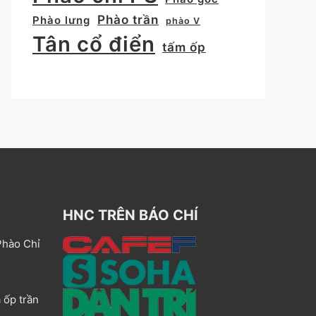
Phào trần
Phào lưng
phào V
Tân cổ điển
tấm ốp
HNC TRÊN BÁO CHÍ
Phào Chỉ
 ốp trần