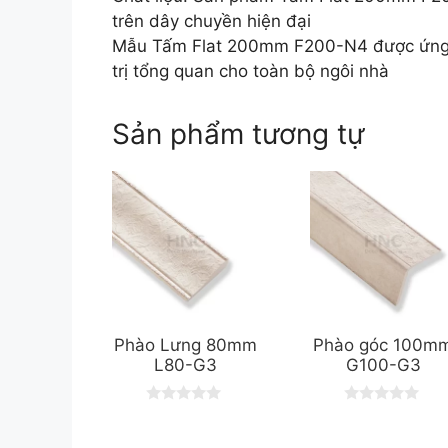
trên dây chuyền hiện đại
Mẫu Tấm Flat 200mm F200-N4 được ứng dụ
trị tổng quan cho toàn bộ ngôi nhà
Sản phẩm tương tự
Phào Lưng 80mm
Phào góc 100m
L80-G3
G100-G3
0
0
o
o
u
u