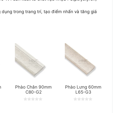
ng trong trang trí, tạo điểm nhấn và tăng giá
m
Phào Chân 90mm
Phào Lưng 60mm
C80-G2
L65-G3
0
0
o
o
u
u