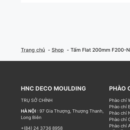
t
t
o
o
f
f
5
5
Trang chủ
Shop
Tấm Flat 200mm F200-
HNC DECO MOULDING
PHÀO 
TRỤ SỞ CHÍNH
Phào chỉ
Phào chỉ
HÀ NỘI
: 97 Gia Thượng, Thượng Thanh,
Phào chỉ
Long Biên
Phào chỉ
Phào chỉ
+(84) 24 3736 8958