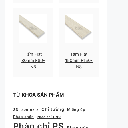
Tấm Flat
Tấm Flat
80mm F80-
150mm F150-
N8
N8
TỪ KHÓA SẢN PHẨM
Chỉ tường
3D
Miếng ốp
300-02-2
Phào chân
Phào chỉ HNC
Phào chỉ PS
Phào góc