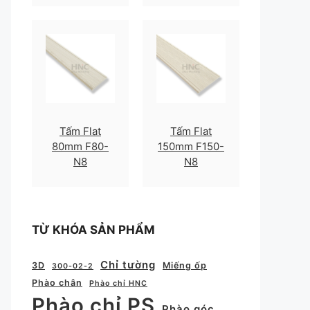
Tấm Flat
Tấm Flat
80mm F80-
150mm F150-
N8
N8
TỪ KHÓA SẢN PHẨM
Chỉ tường
3D
Miếng ốp
300-02-2
Phào chân
Phào chỉ HNC
Phào chỉ PS
Phào góc