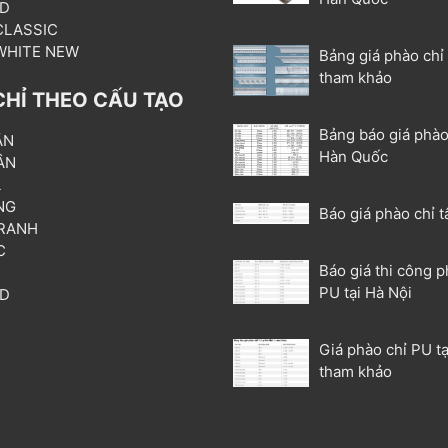
3D
 CLASSIC
 WHITE NEW
Bảng giá phào chỉ
tham khảo
CHỈ THEO CẤU TẠO
Bảng báo giá phào
ẦN
Hàn Quốc
ÂN
L
NG
Báo giá phào chỉ t
RANH
C
Báo giá thi công p
T
PU tại Hà Nội
3D
P
Giá phào chỉ PU tạ
tham khảo