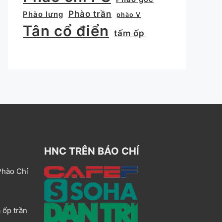
Phào trần
Phào lưng
phào V
Tân cổ điển
tấm ốp
HNC TRÊN BÁO CHÍ
Phào Chỉ
 ốp trần