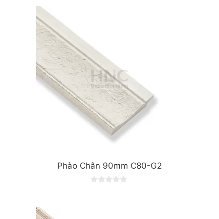
u
t
o
f
5
Phào Chân 90mm C80-G2
0
o
u
t
o