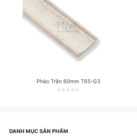
Phào Trần 60mm T65-G3
0
o
u
t
o
f
5
DANH MỤC SẢN PHẨM