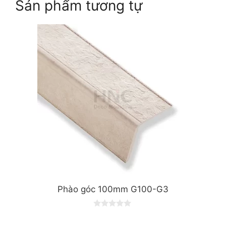
Sản phẩm tương tự
Phào góc 100mm G100-G3
0
o