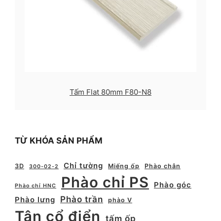
Tấm Flat 80mm F80-N8
TỪ KHÓA SẢN PHẨM
Chỉ tường
3D
Miếng ốp
Phào chân
300-02-2
Phào chỉ PS
Phào góc
Phào chỉ HNC
Phào trần
Phào lưng
phào V
Tân cổ điển
tấm ốp