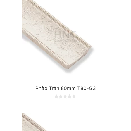
f
5
Phào Trần 80mm T80-G3
0
o
u
t
o
f
5