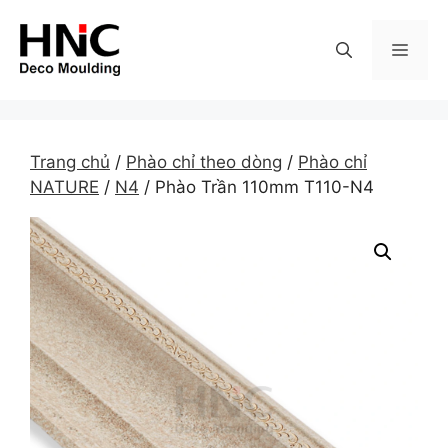
Skip
to
MEN
content
Trang chủ
/
Phào chỉ theo dòng
/
Phào chỉ
NATURE
/
N4
/ Phào Trần 110mm T110-N4