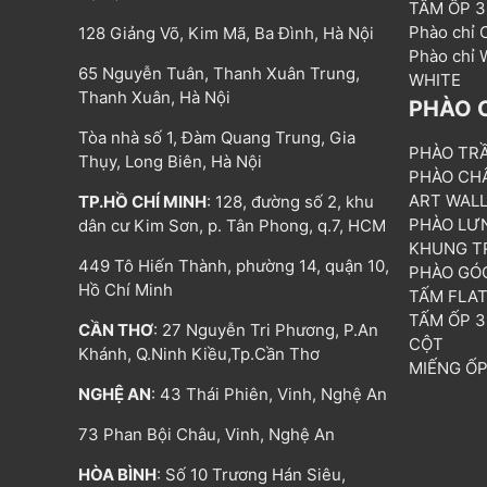
TẤM ỐP 
Phào chỉ
128 Giảng Võ, Kim Mã, Ba Đình, Hà Nội
Phào chỉ
65 Nguyễn Tuân, Thanh Xuân Trung,
WHITE
Thanh Xuân, Hà Nội
PHÀO 
Tòa nhà số 1, Đàm Quang Trung, Gia
PHÀO TR
Thụy, Long Biên, Hà Nội
PHÀO CH
ART WAL
TP.HỒ CHÍ MINH
: 128, đường số 2, khu
PHÀO LƯ
dân cư Kim Sơn, p. Tân Phong, q.7, HCM
KHUNG T
449 Tô Hiến Thành, phường 14, quận 10,
PHÀO GÓ
Hồ Chí Minh
TẤM FLA
TẤM ỐP 
CẦN THƠ
: 27 Nguyễn Tri Phương, P.An
CỘT
Khánh, Q.Ninh Kiều,Tp.Cần Thơ
MIẾNG Ố
NGHỆ AN
: 43 Thái Phiên, Vinh, Nghệ An
73 Phan Bội Châu, Vinh, Nghệ An
HÒA BÌNH
: Số 10 Trương Hán Siêu,