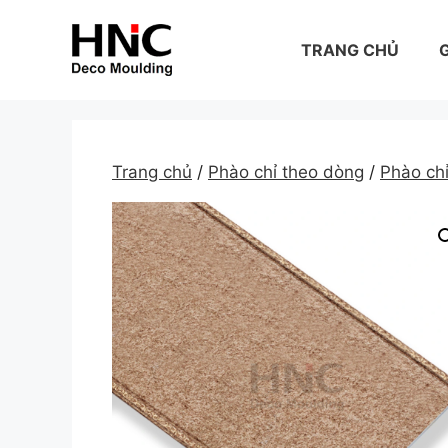
Skip
to
TRANG CHỦ
G
content
Trang chủ
/
Phào chỉ theo dòng
/
Phào ch