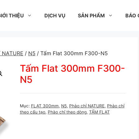
IỚI THIỆU
DỊCH VỤ
SẢN PHẨM
BÁO 
ỉ NATURE
/
N5
/ Tấm Flat 300mm F300-N5
Tấm Flat 300mm F300-
N5
Mục:
FLAT 300mm
,
N5
,
Phào chỉ NATURE
,
Phào chỉ
theo cấu tạo
,
Phào chỉ theo dòng
,
TẤM FLAT