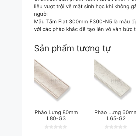
liệu vượt trội về mặt sinh học khi không 
người
Mẫu Tấm Flat 300mm F300-N5 là mẫu ốp b
với các phào khác để tạo lên vô vàn bức 
Sản phẩm tương tự
Phào Lưng 80mm
Phào Lưng 60m
L80-G3
L65-G2
0
0