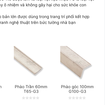
gây ô nhiệm và không gây hại cho sức khỏe con
ản lớn được dùng trong trang trí phối kết hợp
tranh nghệ thuật trên bức tường nhà bạn
m
Phào Trần 60mm
Phào góc 100mm
T65-G3
G100-G3
0
0