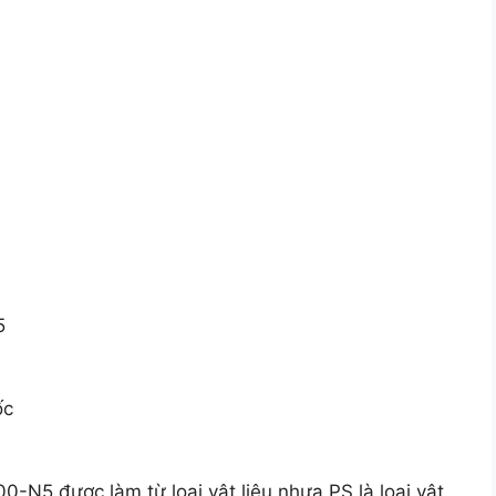
5
ốc
N5 được làm từ loại vật liệu nhựa PS là loại vật