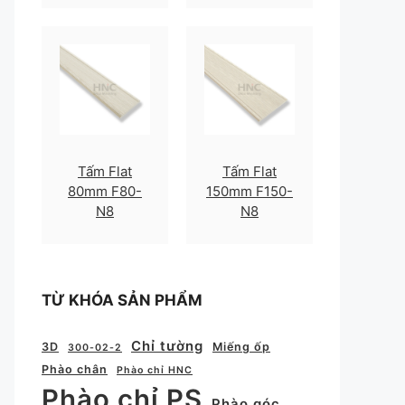
Tấm Flat
Tấm Flat
80mm F80-
150mm F150-
N8
N8
TỪ KHÓA SẢN PHẨM
Chỉ tường
3D
Miếng ốp
300-02-2
Phào chân
Phào chỉ HNC
Phào chỉ PS
Phào góc