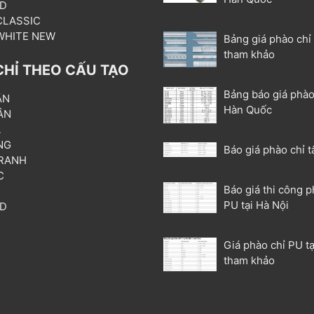
3D
 CLASSIC
 WHITE NEW
Bảng giá phào chỉ
tham khảo
CHỈ THEO CẤU TẠO
Bảng báo giá phào
ẦN
Hàn Quốc
ÂN
L
NG
Báo giá phào chỉ t
RANH
C
Báo giá thi công p
T
PU tại Hà Nội
3D
P
Giá phào chỉ PU tạ
tham khảo