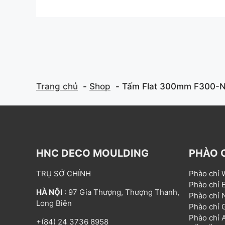
o
o
u
u
t
t
o
o
f
f
5
5
Trang chủ
Shop
Tấm Flat 300mm F300-
HNC DECO MOULDING
PHÀO 
TRỤ SỞ CHÍNH
Phào chỉ
Phào chỉ
HÀ NỘI
: 97 Gia Thượng, Thượng Thanh,
Phào chỉ
Long Biên
Phào chỉ
Phào chỉ
+(84) 24 3736 8958