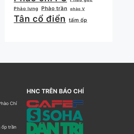
Phào trần
Phào lưng
phào V
Tân cổ điển
tấm ốp
HNC TRÊN BÁO CHÍ
Phào Chỉ
 ốp trần