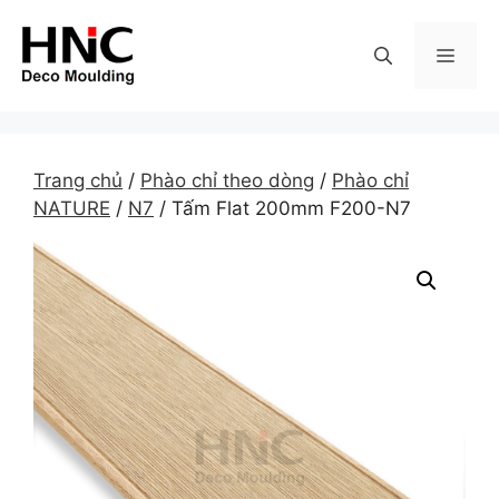
Skip
to
MEN
content
Trang chủ
/
Phào chỉ theo dòng
/
Phào chỉ
NATURE
/
N7
/ Tấm Flat 200mm F200-N7