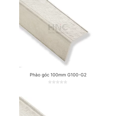
5
Phào góc 100mm G100-G2
0
o
u
t
o
f
5