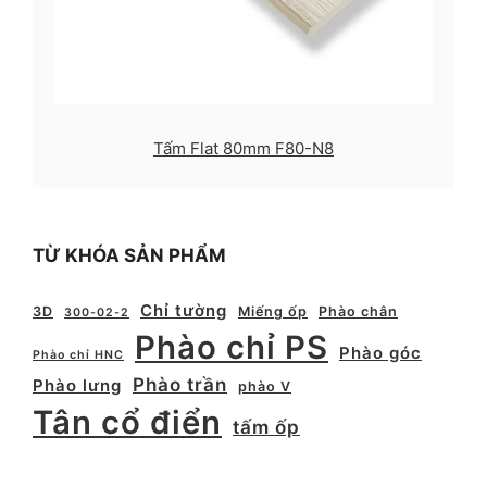
Tấm Flat 80mm F80-N8
TỪ KHÓA SẢN PHẨM
Chỉ tường
3D
Miếng ốp
Phào chân
300-02-2
Phào chỉ PS
Phào góc
Phào chỉ HNC
Phào trần
Phào lưng
phào V
Tân cổ điển
tấm ốp