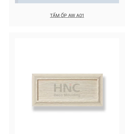
TẤM ỐP AW A01