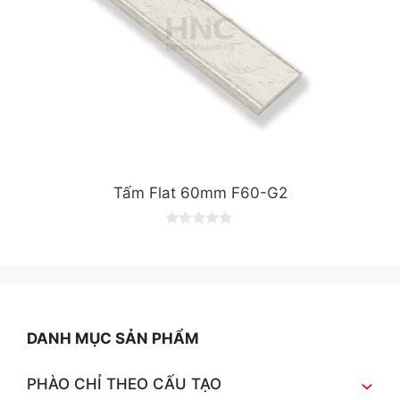
Tấm Flat 60mm F60-G2
0
o
u
t
o
f
5
DANH MỤC SẢN PHẨM
PHÀO CHỈ THEO CẤU TẠO