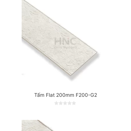
Tấm Flat 200mm F200-G2
0
o
u
t
o
f