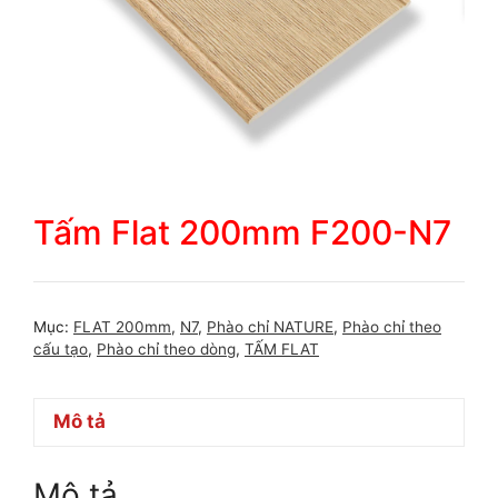
Tấm Flat 200mm F200-N7
Mục:
FLAT 200mm
,
N7
,
Phào chỉ NATURE
,
Phào chỉ theo
cấu tạo
,
Phào chỉ theo dòng
,
TẤM FLAT
Mô tả
Mô tả