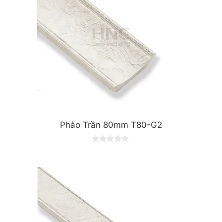
Phào Trần 80mm T80-G2
0
o
u
t
o
f
5