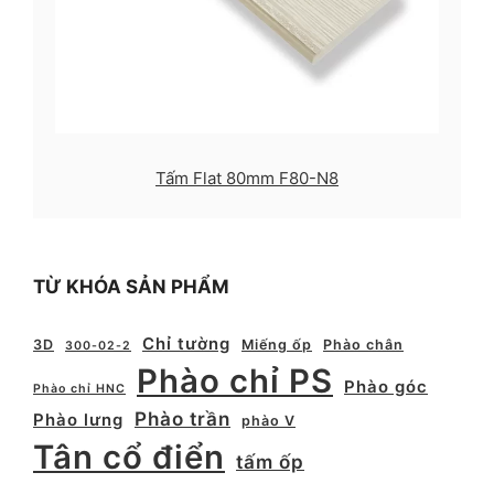
Tấm Flat 80mm F80-N8
TỪ KHÓA SẢN PHẨM
Chỉ tường
3D
Miếng ốp
Phào chân
300-02-2
Phào chỉ PS
Phào góc
Phào chỉ HNC
Phào trần
Phào lưng
phào V
Tân cổ điển
tấm ốp