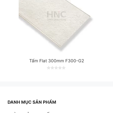
Tấm Flat 300mm F300-G2
0
o
u
t
o
f
5
DANH MỤC SẢN PHẨM