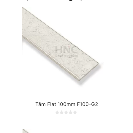
Tấm Flat 100mm F100-G2
0
o
u
t