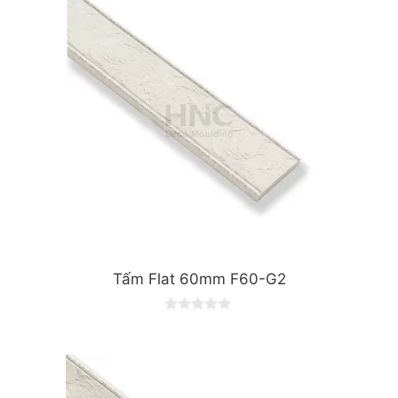
o
f
5
Tấm Flat 60mm F60-G2
0
o
u
t
o
f
5