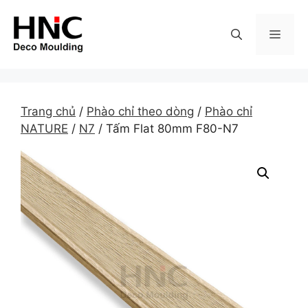
Skip
to
MEN
content
Trang chủ
/
Phào chỉ theo dòng
/
Phào chỉ
NATURE
/
N7
/ Tấm Flat 80mm F80-N7