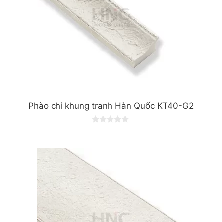
Phào chỉ khung tranh Hàn Quốc KT40-G2
0
o
u
t
o
f
5