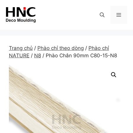
Skip
to
MEN
content
Trang chủ
/
Phào chỉ theo dòng
/
Phào chỉ
NATURE
/
N8
/ Phào Chân 90mm C80-15-N8