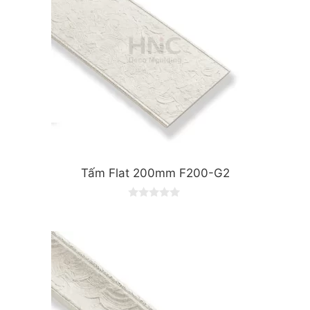
Tấm Flat 200mm F200-G2
0
o
u
t
o
f
5