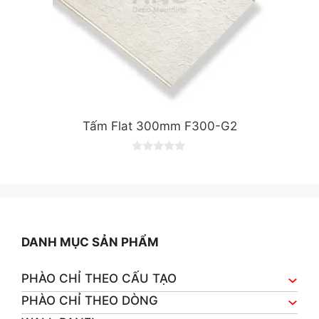
Tấm Flat 300mm F300-G2
0
o
u
t
o
f
5
DANH MỤC SẢN PHẨM
PHÀO CHỈ THEO CẤU TẠO
PHÀO CHỈ THEO DÒNG