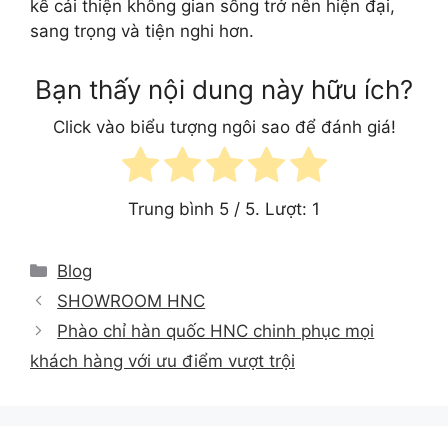
kế cải thiện không gian sống trở nên hiện đại,
sang trọng và tiện nghi hơn.
Bạn thấy nội dung này hữu ích?
Click vào biểu tượng ngôi sao để đánh giá!
Trung bình
5
/ 5. Lượt:
1
Categories
Blog
SHOWROOM HNC
Phào chỉ hàn quốc HNC chinh phục mọi
khách hàng với ưu điểm vượt trội