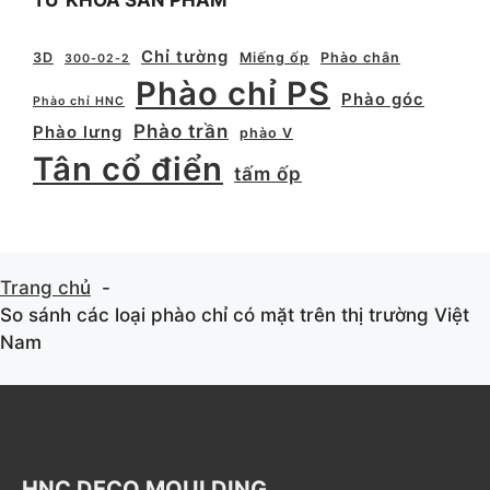
TỪ KHÓA SẢN PHẨM
Chỉ tường
3D
Miếng ốp
Phào chân
300-02-2
Phào chỉ PS
Phào góc
Phào chỉ HNC
Phào trần
Phào lưng
phào V
Tân cổ điển
tấm ốp
Trang chủ
So sánh các loại phào chỉ có mặt trên thị trường Việt
Nam
HNC DECO MOULDING