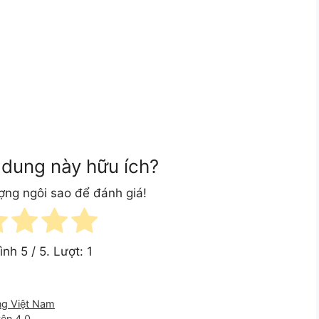
 dung này hữu ích?
ượng ngôi sao để đánh giá!
bình
5
/ 5. Lượt:
1
ờng Việt Nam
yên 4.0