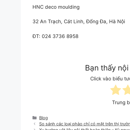
HNC deco moulding
32 An Trạch, Cát Linh, Đống Đa, Hà Nội
ĐT: 024 3736 8958
Bạn thấy nội
Click vào biểu t
Trung 
Categories
Blog
So sánh các loại phào chỉ có mặt trên thị trư
Xu hướng vật liệu nội thất hoàn thiện – Kỷ ngu