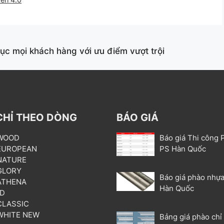
c mọi khách hàng với ưu điểm vượt trội
CHỈ THEO DÒNG
BÁO GIÁ
 WOOD
Báo giá Thi công 
 EUROPEAN
PS Hàn Quốc
 NATURE
 GLORY
Báo giá phào nhựa
 ATHENA
Hàn Quốc
3D
 CLASSIC
 WHITE NEW
Bảng giá phào chỉ