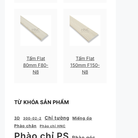
Tấm Flat
Tấm Flat
80mm F80-
150mm F150-
N8
N8
TỪ KHÓA SẢN PHẨM
Chỉ tường
3D
Miếng ốp
300-02-2
Phào chân
Phào chỉ HNC
Phào chỉ PS
Phào góc