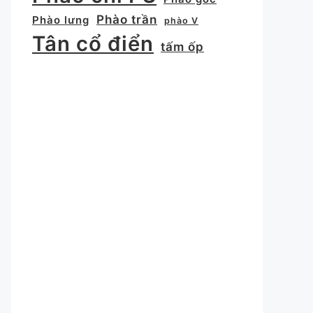
Phào trần
Phào lưng
phào V
Tân cổ điển
tấm ốp