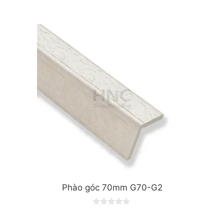
0
o
u
t
o
f
5
Phào góc 70mm G70-G2
0
o