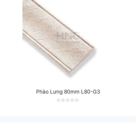
f
5
Phào Lưng 80mm L80-G3
0
o
u
t
o
f
5