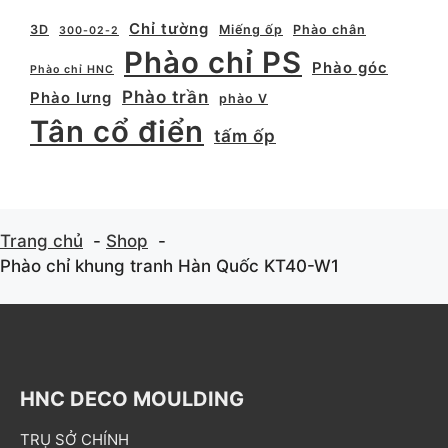
Chỉ tường
3D
Miếng ốp
Phào chân
300-02-2
Phào chỉ PS
Phào góc
Phào chỉ HNC
Phào trần
Phào lưng
phào V
Tân cổ điển
tấm ốp
Trang chủ
Shop
Phào chỉ khung tranh Hàn Quốc KT40-W1
HNC DECO MOULDING
TRỤ SỞ CHÍNH