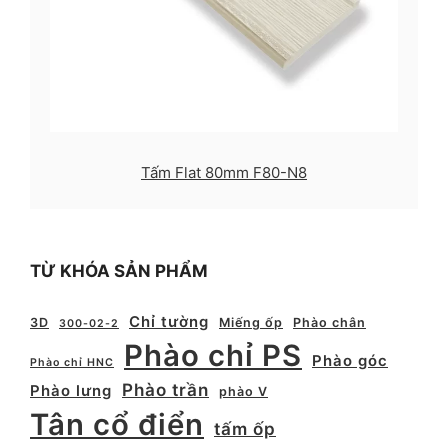
Tấm Flat 80mm F80-N8
TỪ KHÓA SẢN PHẨM
Chỉ tường
3D
Miếng ốp
Phào chân
300-02-2
Phào chỉ PS
Phào góc
Phào chỉ HNC
Phào trần
Phào lưng
phào V
Tân cổ điển
tấm ốp