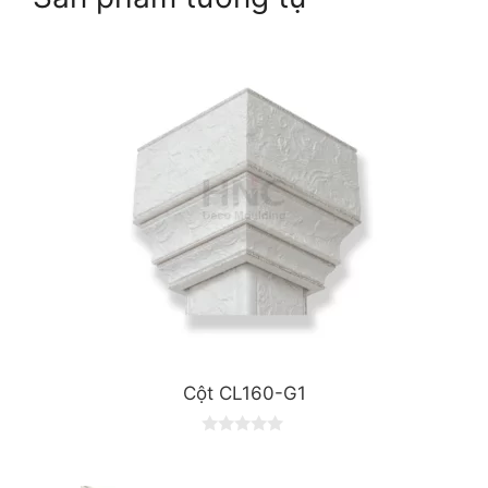
Cột CL160-G1
0
o
u