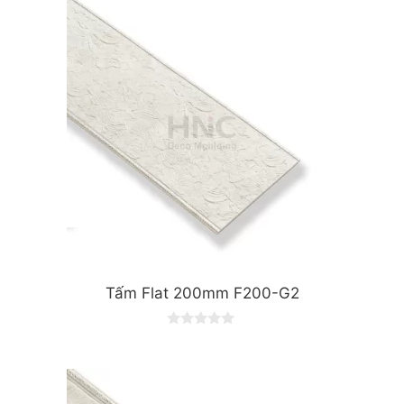
t
o
f
5
Tấm Flat 200mm F200-G2
0
o
u
t
o
f