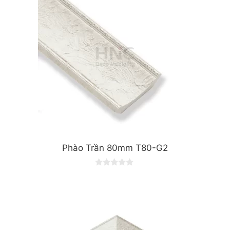
5
Phào Trần 80mm T80-G2
0
o
u
t
o
f
5