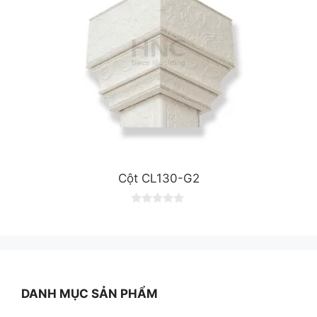
Cột CL130-G2
0
o
u
t
o
f
5
DANH MỤC SẢN PHẨM