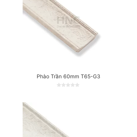
Phào Trần 60mm T65-G3
0
o
u
t
o
f
5