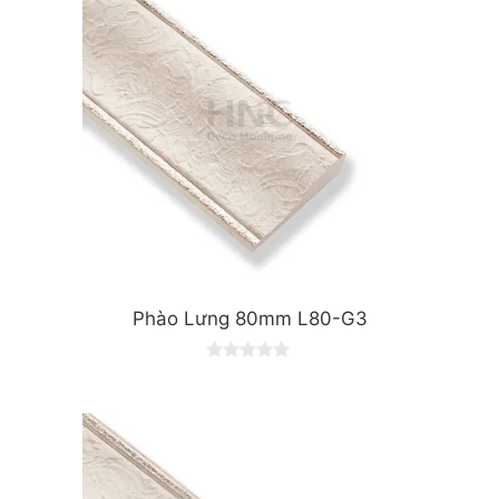
Phào Lưng 80mm L80-G3
0
o
u
t
o
f
5