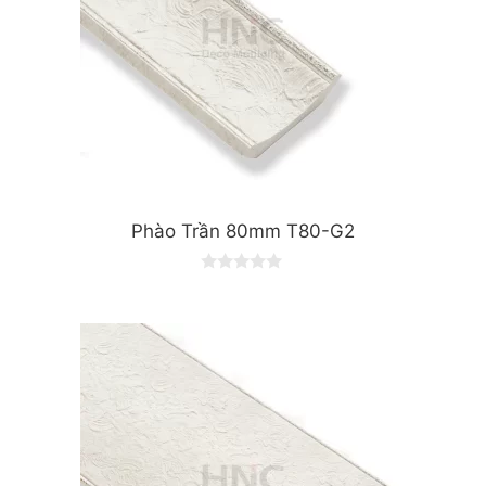
Phào Trần 80mm T80-G2
0
o
u
t
o
f
5