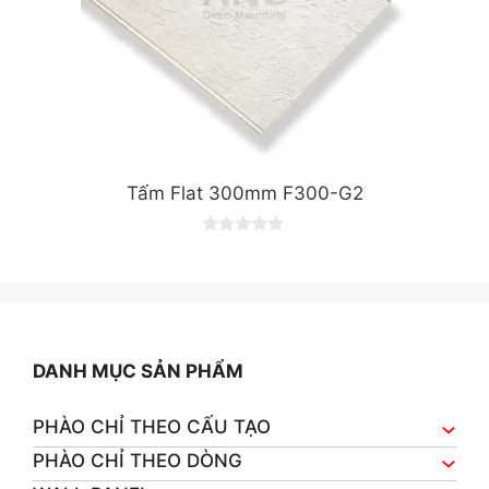
Tấm Flat 300mm F300-G2
0
o
u
t
o
f
5
DANH MỤC SẢN PHẨM
PHÀO CHỈ THEO CẤU TẠO
PHÀO CHỈ THEO DÒNG