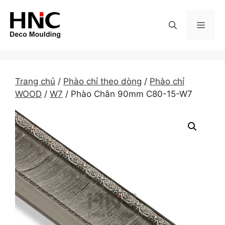
Skip
to
MEN
content
Trang chủ
/
Phào chỉ theo dòng
/
Phào chỉ
WOOD
/
W7
/ Phào Chân 90mm C80-15-W7