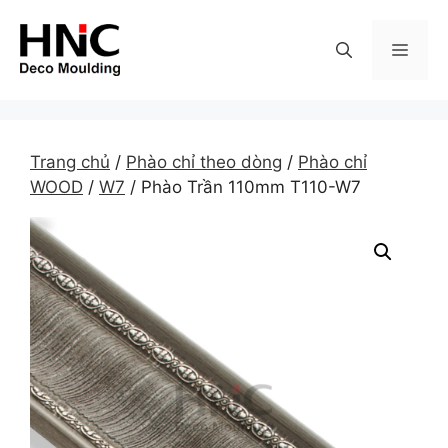
Skip
to
MEN
content
Trang chủ
/
Phào chỉ theo dòng
/
Phào chỉ
WOOD
/
W7
/ Phào Trần 110mm T110-W7