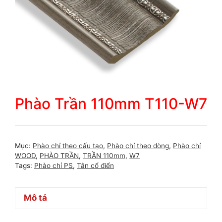
Phào Trần 110mm T110-W7
Mục:
Phào chỉ theo cấu tạo
,
Phào chỉ theo dòng
,
Phào chỉ
WOOD
,
PHÀO TRẦN
,
TRẦN 110mm
,
W7
Tags:
Phào chỉ PS
,
Tân cổ điển
Mô tả