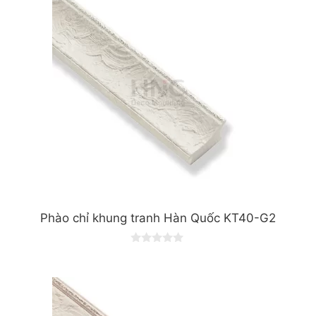
o
f
5
Phào chỉ khung tranh Hàn Quốc KT40-G2
0
o
u
t
o
f
5