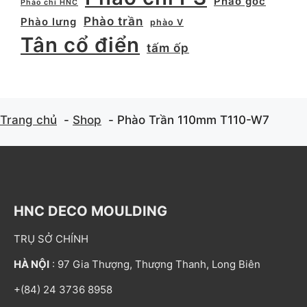
Phào góc
Phào chỉ HNC
Phào trần
Phào lưng
phào V
Tân cổ điển
tấm ốp
Trang chủ
Shop
Phào Trần 110mm T110-W7
HNC DECO MOULDING
TRỤ SỞ CHÍNH
HÀ NỘI
: 97 Gia Thượng, Thượng Thanh, Long Biên
+(84) 24 3736 8958