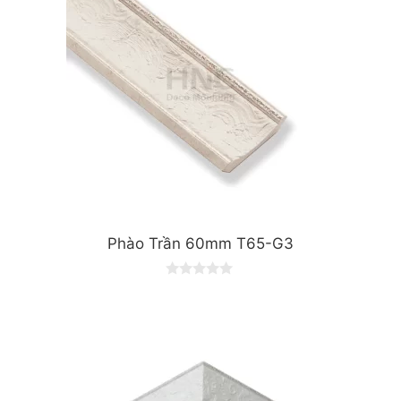
Phào Trần 60mm T65-G3
0
o
u
t
o
f
5