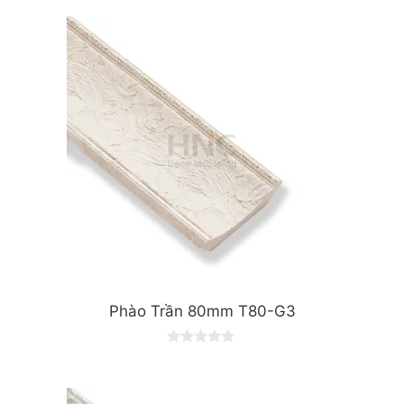
Phào Trần 80mm T80-G3
0
o
u
t