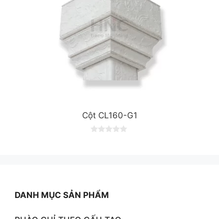
Cột CL160-G1
0
o
u
t
o
f
5
DANH MỤC SẢN PHẨM