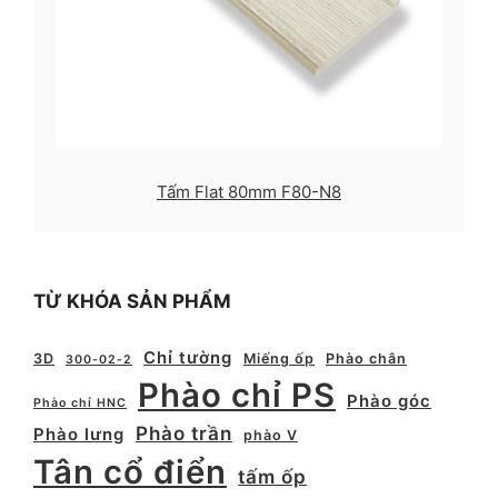
Tấm Flat 80mm F80-N8
TỪ KHÓA SẢN PHẨM
Chỉ tường
3D
Miếng ốp
Phào chân
300-02-2
Phào chỉ PS
Phào góc
Phào chỉ HNC
Phào trần
Phào lưng
phào V
Tân cổ điển
tấm ốp