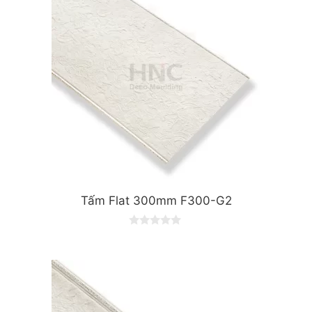
5
Tấm Flat 300mm F300-G2
0
o
u
t
o
f
5