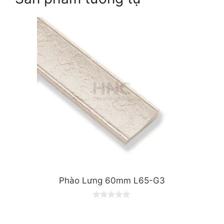
Phào Lưng 60mm L65-G3
0
o
u