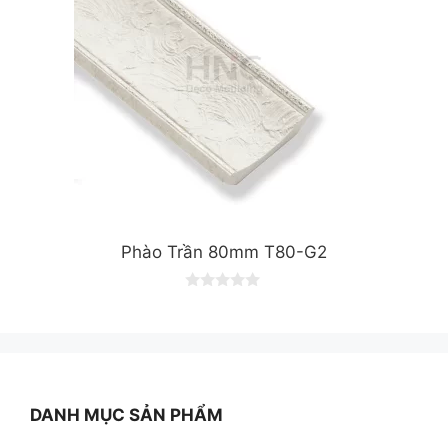
Phào Trần 80mm T80-G2
0
o
u
t
o
f
5
DANH MỤC SẢN PHẨM