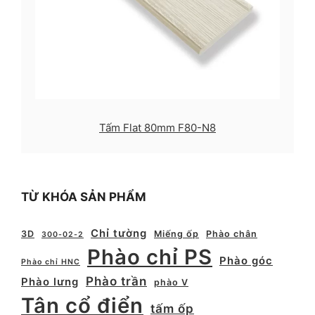
Tấm Flat 80mm F80-N8
TỪ KHÓA SẢN PHẨM
Chỉ tường
3D
Miếng ốp
Phào chân
300-02-2
Phào chỉ PS
Phào góc
Phào chỉ HNC
Phào trần
Phào lưng
phào V
Tân cổ điển
tấm ốp