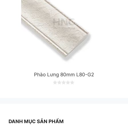
Phào Lưng 80mm L80-G2
0
o
u
t
o
f
5
DANH MỤC SẢN PHẨM