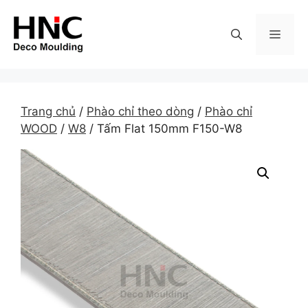
Skip
to
MEN
content
Trang chủ
/
Phào chỉ theo dòng
/
Phào chỉ
WOOD
/
W8
/ Tấm Flat 150mm F150-W8