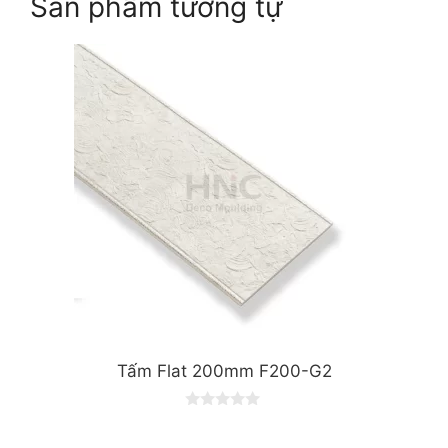
Sản phẩm tương tự
Tấm Flat 200mm F200-G2
0
o
u