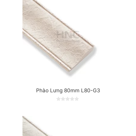
f
5
Phào Lưng 80mm L80-G3
0
o
u
t
o
f
5