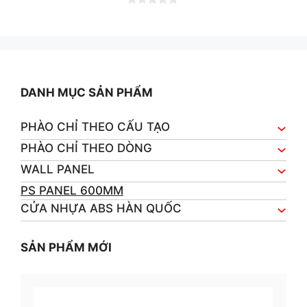
0
o
u
t
o
f
5
DANH MỤC SẢN PHẨM
PHÀO CHỈ THEO CẤU TẠO
PHÀO CHỈ THEO DÒNG
WALL PANEL
PS PANEL 600MM
CỬA NHỰA ABS HÀN QUỐC
SẢN PHẨM MỚI