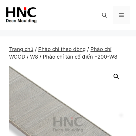
Skip
to
MEN
content
Trang chủ
/
Phào chỉ theo dòng
/
Phào chỉ
WOOD
/
W8
/ Phào chỉ tân cổ điển F200-W8