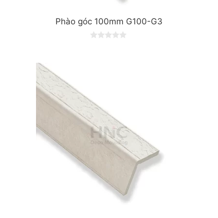
Phào góc 100mm G100-G3
0
o
u
t
o
f
5