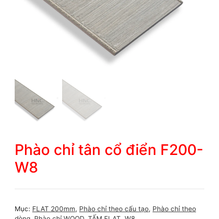
Phào chỉ tân cổ điển F200-
W8
Mục:
FLAT 200mm
,
Phào chỉ theo cấu tạo
,
Phào chỉ theo
dòng
,
Phào chỉ WOOD
,
TẤM FLAT
,
W8