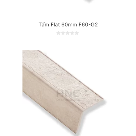
Tấm Flat 60mm F60-G2
0
o
u
t
o
f
5