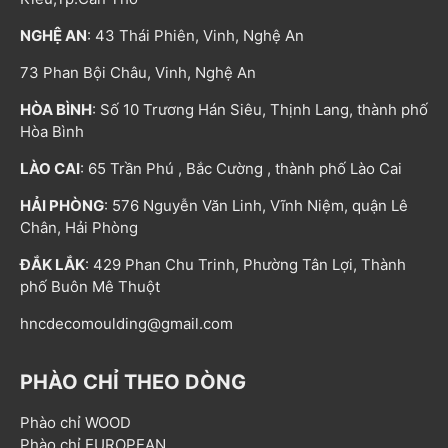
NGHỆ AN
: 43 Thái Phiên, Vinh, Nghệ An
73 Phan Bội Châu, Vinh, Nghệ An
HÒA BÌNH
: Số 10 Trương Hán Siêu, Thịnh Lang, thành phố
Hòa Bình
LÀO CAI
: 65 Trần Phú , Bắc Cường , thành phố Lào Cai
HẢI PHÒNG
: 576 Nguyễn Văn Linh, Vĩnh Niệm, quận Lê
Chân, Hải Phòng
ĐẮK LẮK
: 429 Phan Chu Trinh, Phường Tân Lợi, Thành
phố Buôn Mê Thuột
hncdecomoulding@gmail.com
PHÀO CHỈ THEO DÒNG
Phào chỉ WOOD
Phào chỉ EUROPEAN