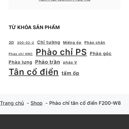
TỪ KHÓA SẢN PHẨM
Chỉ tường
3D
Miếng ốp
Phào chân
300-02-2
Phào chỉ PS
Phào góc
Phào chỉ HNC
Phào trần
Phào lưng
phào V
Tân cổ điển
tấm ốp
Trang chủ
Shop
Phào chỉ tân cổ điển F200-W8