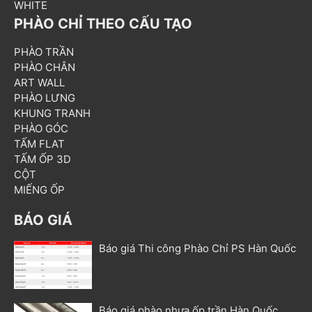
WHITE
PHÀO CHỈ THEO CẤU TẠO
PHÀO TRẦN
PHÀO CHÂN
ART WALL
PHÀO LƯNG
KHUNG TRANH
PHÀO GÓC
TẤM FLAT
TẤM ỐP 3D
CỘT
MIẾNG ỐP
BÁO GIÁ
Báo giá Thi công Phào Chỉ PS Hàn Quốc
Báo giá phào nhựa ốp trần Hàn Quốc