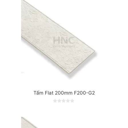
t
o
f
5
Tấm Flat 200mm F200-G2
0
o
u
t
o
f