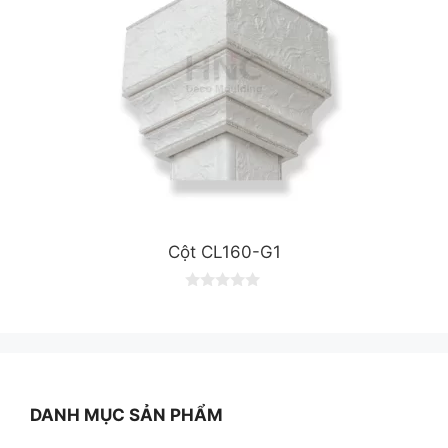
Cột CL160-G1
0
o
u
t
o
f
5
DANH MỤC SẢN PHẨM