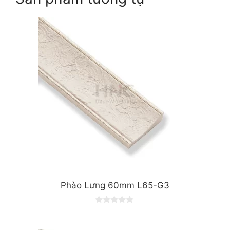
Phào Lưng 60mm L65-G3
0
o
u