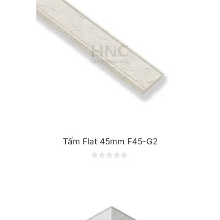
5
Tấm Flat 45mm F45-G2
0
o
u
t
o
f
5