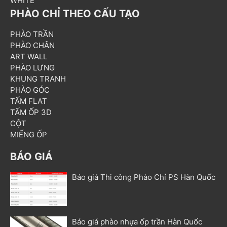
WHITE
PHÀO CHỈ THEO CẤU TẠO
PHÀO TRẦN
PHÀO CHÂN
ART WALL
PHÀO LƯNG
KHUNG TRANH
PHÀO GÓC
TẤM FLAT
TẤM ỐP 3D
CỘT
MIẾNG ỐP
BÁO GIÁ
Báo giá Thi công Phào Chỉ PS Hàn Quốc
Báo giá phào nhựa ốp trần Hàn Quốc