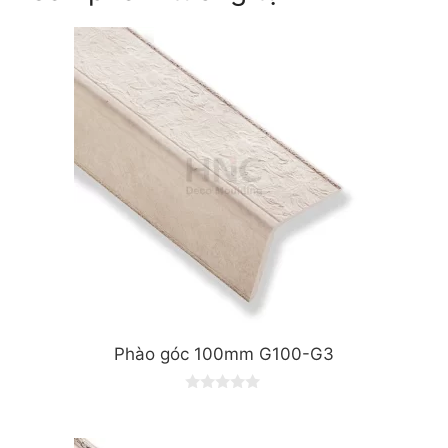
Phào góc 100mm G100-G3
0
o
u
t