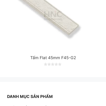
Tấm Flat 45mm F45-G2
0
o
u
t
o
f
5
DANH MỤC SẢN PHẨM