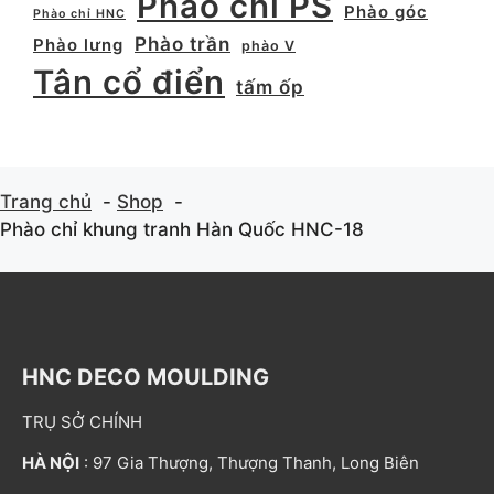
Phào chỉ PS
Phào góc
Phào chỉ HNC
Phào trần
Phào lưng
phào V
Tân cổ điển
tấm ốp
Trang chủ
Shop
Phào chỉ khung tranh Hàn Quốc HNC-18
HNC DECO MOULDING
TRỤ SỞ CHÍNH
HÀ NỘI
: 97 Gia Thượng, Thượng Thanh, Long Biên