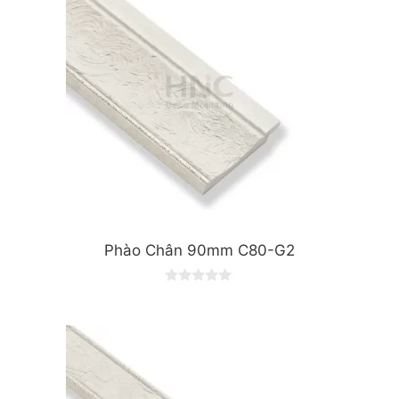
5
Phào Chân 90mm C80-G2
0
o
u
t
o
f
5