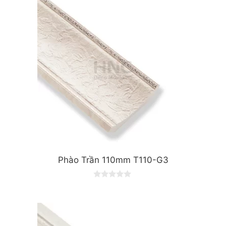
o
f
5
Phào Trần 110mm T110-G3
0
o
u
t
o
f