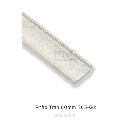
0
o
u
t
o
f
5
Phào Trần 60mm T65-G2
0
o
u