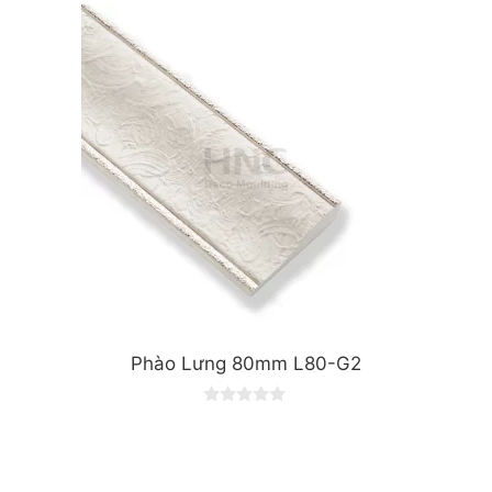
t
o
f
5
Phào Lưng 80mm L80-G2
0
o
u
t
o