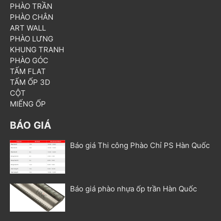
PHÀO TRẦN
PHÀO CHÂN
ART WALL
PHÀO LƯNG
KHUNG TRANH
PHÀO GÓC
TẤM FLAT
TẤM ỐP 3D
CỘT
MIẾNG ỐP
BÁO GIÁ
Báo giá Thi công Phào Chỉ PS Hàn Quốc
Báo giá phào nhựa ốp trần Hàn Quốc