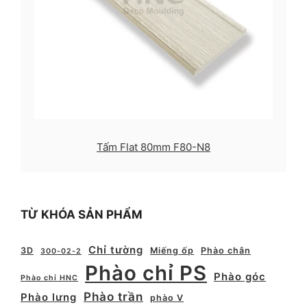
Tấm Flat 80mm F80-N8
TỪ KHÓA SẢN PHẨM
Chỉ tường
3D
Miếng ốp
Phào chân
300-02-2
Phào chỉ PS
Phào góc
Phào chỉ HNC
Phào trần
Phào lưng
phào V