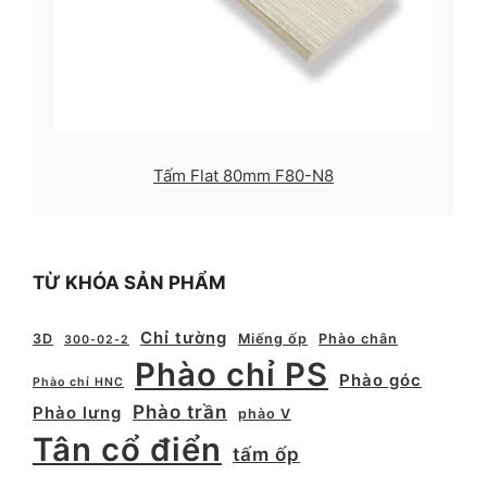
Tấm Flat 80mm F80-N8
TỪ KHÓA SẢN PHẨM
Chỉ tường
3D
Miếng ốp
Phào chân
300-02-2
Phào chỉ PS
Phào góc
Phào chỉ HNC
Phào trần
Phào lưng
phào V
Tân cổ điển
tấm ốp