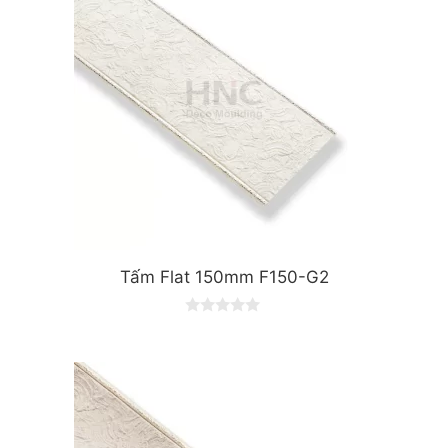
Tấm Flat 150mm F150-G2
0
o
u
t
o
f
5