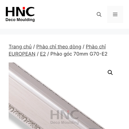
Skip
to
MEN
content
Trang chủ
/
Phào chỉ theo dòng
/
Phào chỉ
EUROPEAN
/
E2
/ Phào góc 70mm G70-E2