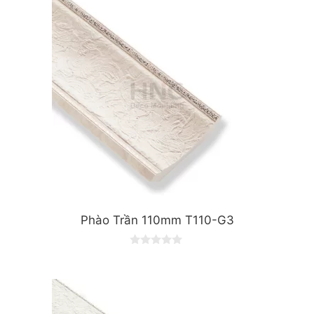
o
f
5
Phào Trần 110mm T110-G3
0
o
u
t
o
f
5