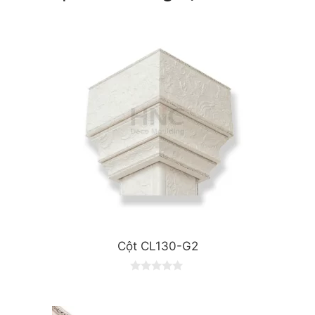
Cột CL130-G2
0
o
u
t