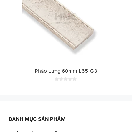
Phào Lưng 60mm L65-G3
0
o
u
t
o
f
5
DANH MỤC SẢN PHẨM