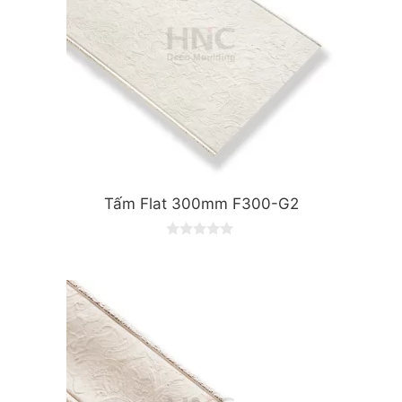
Tấm Flat 300mm F300-G2
0
o
u
t
o
f
5