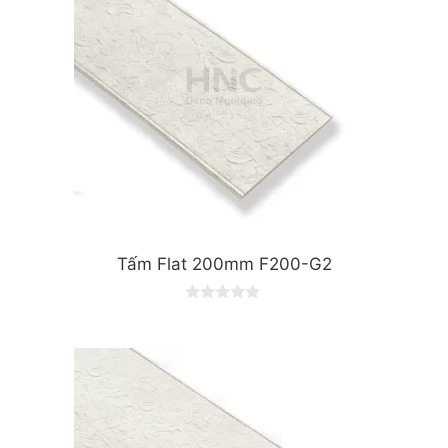
Tấm Flat 200mm F200-G2
0
o
u
t
o
f
5