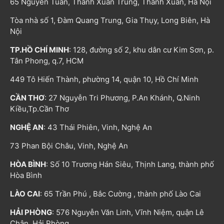
65 Nguyễn Tuân, Thanh Xuân Trung, Thanh Xuân, Hà Nội
Tòa nhà số 1, Đàm Quang Trung, Gia Thụy, Long Biên, Hà
Nội
TP.HỒ CHÍ MINH
: 128, đường số 2, khu dân cư Kim Sơn, p.
Tân Phong, q.7, HCM
449 Tô Hiến Thành, phường 14, quận 10, Hồ Chí Minh
CẦN THƠ
: 27 Nguyễn Tri Phương, P.An Khánh, Q.Ninh
Kiều,Tp.Cần Thơ
NGHỆ AN
: 43 Thái Phiên, Vinh, Nghệ An
73 Phan Bội Châu, Vinh, Nghệ An
HÒA BÌNH
: Số 10 Trương Hán Siêu, Thịnh Lang, thành phố
Hòa Bình
LÀO CAI
: 65 Trần Phú , Bắc Cường , thành phố Lào Cai
HẢI PHÒNG
: 576 Nguyễn Văn Linh, Vĩnh Niệm, quận Lê
Chân, Hải Phòng