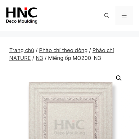
Skip
to
MEN
content
Trang chủ
/
Phào chỉ theo dòng
/
Phào chỉ
NATURE
/
N3
/ Miếng ốp MO200-N3