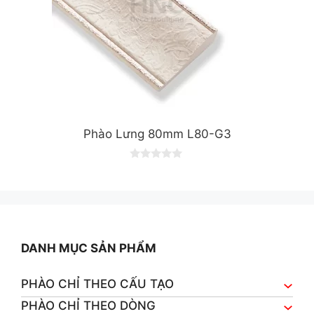
Phào Lưng 80mm L80-G3
0
o
u
t
o
f
5
DANH MỤC SẢN PHẨM
PHÀO CHỈ THEO CẤU TẠO
PHÀO CHỈ THEO DÒNG