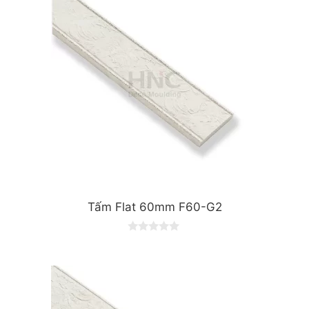
Tấm Flat 60mm F60-G2
0
o
u
t
o
f
5